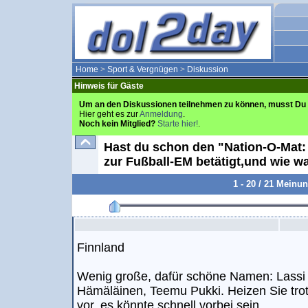
Home
>
Sport & Vergnügen
>
Diskussion
Hinweis für Gäste
Um an den Diskussionen teilnehmen zu können, musst Du 
Hier geht es zur
Anmeldung
.
Noch kein Mitglied?
Starte hier!
.
Hast du schon den "Nation-O-Mat:
zur Fußball-EM betätigt,und wie w
1 - 20 / 21 Meinu
Finnland
Wenig große, dafür schöne Namen: Lassi 
Hämäläinen, Teemu Pukki. Heizen Sie tr
vor, es könnte schnell vorbei sein.