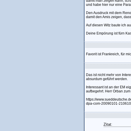
damit man zeigen kann, scha
und habe hier nur eine Para
Den Ausdruck mit dem Renom
damit den Amis zeigen, dass 
Auf diesen Witz baute ich au
Deine Empörung ist fürn Kas
Favorit ist Frankreich, für m
Das ist nicht mehr von Inte
absurdum geführt werden.
Interessant ist an der EM e
aufbegehrt. Herr Orban zum 
https://www.sueddeutsche.de
dpa-com-20090101-210610
Zitat: