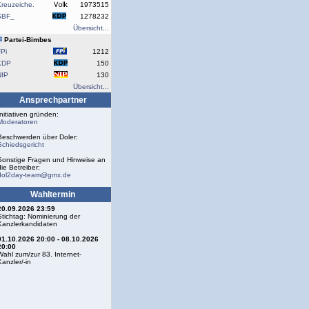
reuzeiche.
1973515
SBF_
1278232
Übersicht...
Partei-Bimbes
Pi
1212
KDP
150
NIP
130
Übersicht...
Ansprechpartner
Initiativen gründen:
Moderatoren
Beschwerden über Doler:
Schiedsgericht
Sonstige Fragen und Hinweise an
die Betreiber:
dol2day-team@gmx.de
Wahltermin
20.09.2026 23:59
Stichtag: Nominierung der
Kanzlerkandidaten
01.10.2026 20:00 - 08.10.2026
20:00
Wahl zum/zur 83. Internet-
Kanzler/-in