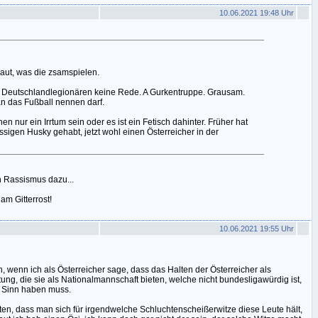
10.06.2021 19:48 Uhr
aut, was die zsamspielen.
 Deutschlandlegionären keine Rede. A Gurkentruppe. Grausam.
n das Fußball nennen darf.
en nur ein Irrtum sein oder es ist ein Fetisch dahinter. Früher hat
sigen Husky gehabt, jetzt wohl einen Österreicher in der
 Rassismus dazu...
am Gitterrost!
10.06.2021 19:55 Uhr
, wenn ich als Österreicher sage, dass das Halten der Österreicher als
ung, die sie als Nationalmannschaft bieten, welche nicht bundesligawürdig ist,
n Sinn haben muss.
n, dass man sich für irgendwelche Schluchtenscheißerwitze diese Leute hält,