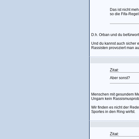
Das ist nicht meh
so die Fifa-Rege
D.h. Orban und du befürwor
Und du kannst auch sicher e
Rassisten provoziert man au
Zitat:
Aber sonst?
Menschen mit gesundem Mens
Ungarn kein Rassismusprobl
Wir finden es nicht der Rede
Sportes in den Ring wirfst.
Zitat: