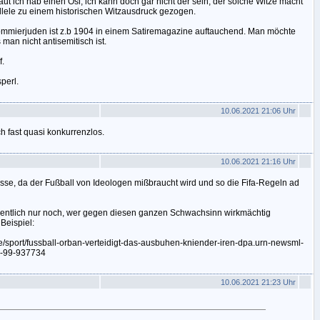
ut ich hab einen Ösi, ich kann doch gar nicht der sein, der solche Witze macht
llele zu einem historischen Witzausdruck gezogen.
mierjuden ist z.b 1904 in einem Satiremagazine auftauchend. Man möchte
man nicht antisemitisch ist.
f.
perl.
10.06.2021 21:06 Uhr
ich fast quasi konkurrenzlos.
10.06.2021 21:16 Uhr
resse, da der Fußball von Ideologen mißbraucht wird und so die Fifa-Regeln ad
igentlich nur noch, wer gegen diesen ganzen Schwachsinn wirkmächtig
Beispiel:
/sport/fussball-orban-verteidigt-das-ausbuhen-kniender-iren-dpa.urn-newsml-
-99-937734
10.06.2021 21:23 Uhr