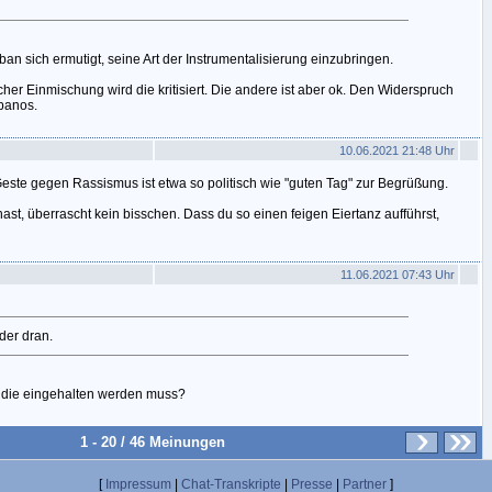
an sich ermutigt, seine Art der Instrumentalisierung einzubringen.
scher Einmischung wird die kritisiert. Die andere ist aber ok. Den Widerspruch
 panos.
10.06.2021 21:48 Uhr
este gegen Rassismus ist etwa so politisch wie "guten Tag" zur Begrüßung.
st, überrascht kein bisschen. Dass du so einen feigen Eiertanz aufführst,
11.06.2021 07:43 Uhr
eder dran.
e die eingehalten werden muss?
1 - 20 / 46 Meinungen
[
Impressum
|
Chat-Transkripte
|
Presse
|
Partner
]