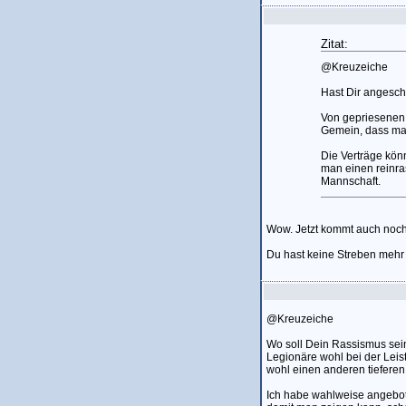
Zitat:
@Kreuzeiche
Hast Dir angesch
Von gepriesenen
Gemein, dass ma
Die Verträge könn
man einen reinras
Mannschaft.
Wow. Jetzt kommt auch noch
Du hast keine Streben mehr 
@Kreuzeiche
Wo soll Dein Rassismus sein
Legionäre wohl bei der Leist
wohl einen anderen tiefere
Ich habe wahlweise angebote