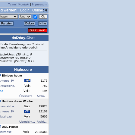
Team
|
Kontakt
|
Impressum
ed werden!
|
Login
|
Online
:
4
Parteien
DoLex
Hilfe
dol2day-Chat
Für die Benutzung des Chats ist
eine Anmeldung erforderlich.
Nachrichten (30 min.): 0
Teilnehmer (30 min.): 0
Posts/Std. (24 Std.): 0.17
Highscore
Bimbes heute
Anteros_IV
1175
reuzeiche.
752
rKa
195
Übersicht...
Archiv...
Bimbes diese Woche
reuzeiche.
19024
Anteros_IV
12108
Harzhexe
5609
Übersicht...
Archiv...
DOL-Points
Harzhexe
2928468