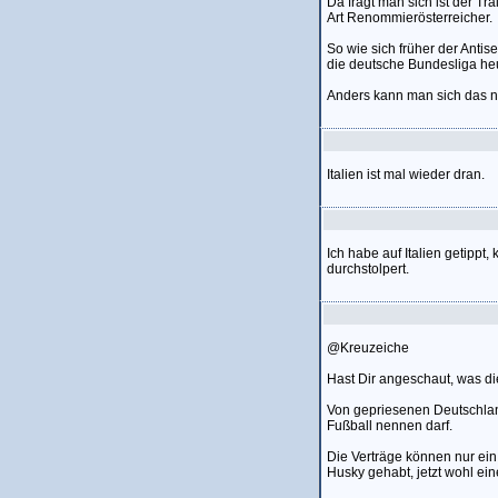
Da fragt man sich ist der Tr
Art Renommierösterreicher.
So wie sich früher der Antis
die deutsche Bundesliga heu
Anders kann man sich das ni
Italien ist mal wieder dran.
Ich habe auf Italien getippt
durchstolpert.
@Kreuzeiche
Hast Dir angeschaut, was d
Von gepriesenen Deutschla
Fußball nennen darf.
Die Verträge können nur ein 
Husky gehabt, jetzt wohl ein