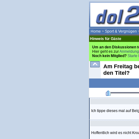
Home
>
Sport & Vergnügen
Hinweis für Gäste
Um an den Diskussionen t
Hier geht es zur
Anmeldung
Noch kein Mitglied?
Starte 
Am Freitag be
den Titel?
Ich tippe dieses mal auf Bel
Hoffentlich wird es nicht K