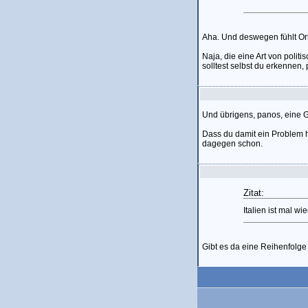
Aha. Und deswegen fühlt Orb
Naja, die eine Art von politi
solltest selbst du erkennen,
Und übrigens, panos, eine G
Dass du damit ein Problem ha
dagegen schon.
Zitat:
Italien ist mal wi
Gibt es da eine Reihenfolg