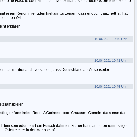
ainer eine Flasche oder sind die in Deutschland spielenden Österreicher so eine
emit einen Renommierjuden hielt um zu zeigen, dass er doch ganz nett ist, hat
te einen Ösi.
cht erklären.
10.06.2021 19:40 Uhr
10.06.2021 19:41 Uhr
, könnte mir aber auch vorstellen, dass Deutschland als Außenseiter
10.06.2021 19:45 Uhr
ie zsamspielen.
ndlegionären keine Rede. A Gurkentruppe. Grausam. Gemein, dass man das
Irrtum sein oder es ist ein Fetisch dahinter. Früher hat man einen reinrassigen
en Österreicher in der Mannschaft.