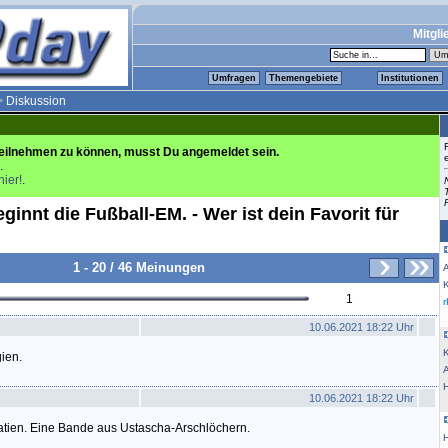
Mitgli
Umfragen
Themengebiete
Institutionen
>
Diskussion
eilnehmen zu können, musst Du angemeldet sein.
.
hier!
.
ginnt die Fußball-EM. - Wer ist dein Favorit für
1 - 20 / 46 Meinungen
K
1
10.06.2021 18:22 Uhr
K
gien.
10.06.2021 18:22 Uhr
roatien. Eine Bande aus Ustascha-Arschlöchern.