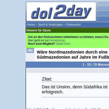
Home
>
Sport & Vergnügen
>
Diskussion
Hinweis für Gäste
Um an den Diskussionen teilnehmen zu können, musst Du 
Hier geht es zur
Anmeldung
.
Noch kein Mitglied?
Starte hier!
.
Wäre Nordmazedonien durch eine 
Südmazedonien auf Jahre im Fußb
1 - 15 / 15 Meinu
Zitat:
Das ist Unsinn, denn Südafrika ist
erfolgreich.