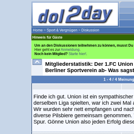
Home
>
Sport & Vergnügen
>
Diskussion
Hinweis für Gäste
Um an den Diskussionen teilnehmen zu können, musst Du 
Hier geht es zur
Anmeldung
.
Noch kein Mitglied?
Starte hier!
.
Mitgliederstatistik: Der 1.FC Unio
Berliner Sportverein ab- Was sags
1 - 4 / 4 Meinun
Finde ich gut. Union ist ein sympathischer
derselben Liga spielten, war ich zwei Mal 
Wir wurden sehr nett empfangen und nac
diverse Pilsbiere gemeinsam genommen. Vo
Spur. Gönne Union also jeden Erfolg diese