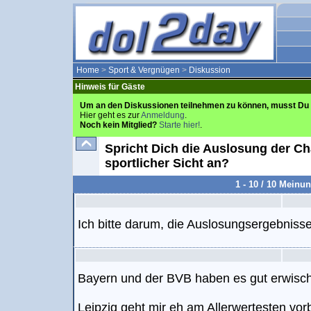
Home
>
Sport & Vergnügen
>
Diskussion
Hinweis für Gäste
Um an den Diskussionen teilnehmen zu können, musst Du 
Hier geht es zur
Anmeldung
.
Noch kein Mitglied?
Starte hier!
.
Spricht Dich die Auslosung der C
sportlicher Sicht an?
1 - 10 / 10 Meinu
Ich bitte darum, die Auslosungsergebnisse 
Bayern und der BVB haben es gut erwisch
Leipzig geht mir eh am Allerwertesten vorb