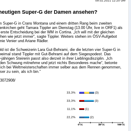
09.02.2021 12:20 Uhr
 heutigen Super-G der Damen ansehen?
im Super-G in Crans Montana und einem dritten Rang beim zweiten
nkirchen geht Tamara Tippler am Dienstag (13.00 Uhr, live in ORF1) als
 erste Entscheidung bei der WM in Cortina. „Ich will mit der gleichen
hen wie jetzt immer“, sagte Tippler. Weiters stehen im ÖSV-Aufgebot
nie Venier und Ariane Rädler.
ld ist die Schweizerin Lara Gut-Behrami, die die letzten vier Super-G in
weimal stand Tippler mit Gut-Behrami auf dem Siegespodest. Das
jährigen Steirerin passt also derzeit in ihrer Lieblingsdisziplin. „Ich
 den Schwung mitnehme und jetzt nichts Besonderes mache“, betonte
 mich bei Weltmeisterschaften immer selber aus dem Rennen genommen,
ser zu sein, als ich bin.“
s/3072908/
33,3%
(3)
33,3%
(3)
11,1%
(1)
22,2%
(2)