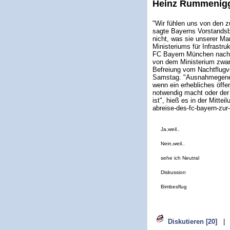
Heinz Rummenig
"Wir fühlen uns von den zu
sagte Bayerns Vorstandsb
nicht, was sie unserer M
Ministeriums für Infrastru
FC Bayern München nach 
von dem Ministerium zwar e
Befreiung vom Nachtflugve
Samstag. "Ausnahmegenehm
wenn ein erhebliches öffe
notwendig macht oder der 
ist", hieß es in der Mitte
abreise-des-fc-bayern-zu
Ja,weil..
Nein,weil..
sehe ich Neutral
Diskussion
Bimbesflug
Diskutieren [20]
|