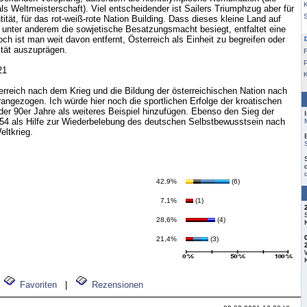
K
ls Weltmeisterschaft). Viel entscheidender ist Sailers Triumphzug aber für
tität, für das rot-weiß-rote Nation Building. Dass dieses kleine Land auf
 unter anderem die sowjetische Besatzungsmacht besiegt, entfaltet eine
h ist man weit davon entfernt, Österreich als Einheit zu begreifen oder
ität auszuprägen.
F
21
terreich nach dem Krieg und die Bildung der österreichischen Nation nach
rangezogen. Ich würde hier noch die sportlichen Erfolge der kroatischen
er 90er Jahre als weiteres Beispiel hinzufügen. Ebenso den Sieg der
4 als Hilfe zur Wiederbelebung des deutschen Selbstbewusstsein nach
ltkrieg.
42,9%
(6)
7,1%
(1)
28,6%
(4)
21,4%
(3)
Favoriten
|
Rezensionen