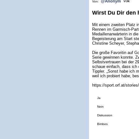
@Anonym
Von:
Wirst Du Dir den
Mit einem zweiten Platz 
Rennen im Garmisch-Parte
Medaillenanwärterin in die
Begeisterung am Start ste
Christine Scheyer, Stepha
Die große Favoritin auf Go
Serie gewinnen konnte. Z
Selbstvertrauen bei der 29-
schaue einfach, dass ich
Tippler. „Sonst habe ich
weil ich probiert habe, bes
https://sport.orf.at/storie
Ja
Nein
Diskussion
Bimbes