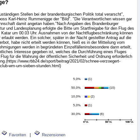
ge?
ständigen Stellen bei der brandenburgischen Politik total verarscht",
oss Karl-Heinz Rummenigge der "Bild". "Die Verantwortlichen wissen gar
annschaft damit angetan haben."Nach Angaben des Brandenburger
ktur und Landesplanung erfolgte die Bitte um Startfreigabe für den Flug des
Katar um 00.03 Uhr. Ausnahmen von der Nachtflugbeschränkung können
rlaubt werden. Ein solcher, später in der Nacht gestellter Antrag auf die
rbot, habe nicht erteilt werden können, hieß es in der Mitteilung vom
igungen werden in begründeten Einzelfälleninsbesondere dann erteilt,
ntliches Interesse gegeben ist, welches die Durchführung eines Fluges
Flug für die Wahrung der öffentlichen Sicherheit und Ordnung erforderlich
ilung.(https://www.rbb24.de/sport/beitrag/2021/02/schnee-verzoegert-
r-club-wm-um-sieben-stunden.html)
5,0%
(1)
50,0%
(10)
10,0%
(2)
5,0%
(1)
30,0%
(6)
Favoriten
|
Rezensionen