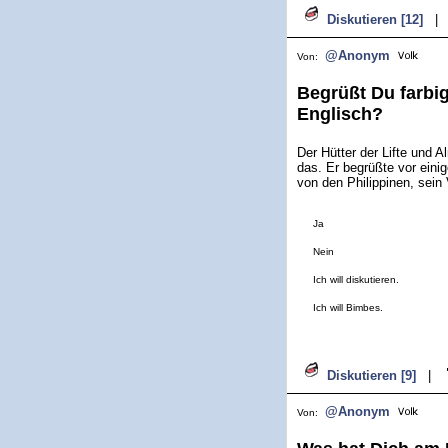
Diskutieren [12]
|
@Anonym
Von:
Begrüßt Du farbig
Englisch?
Der Hütter der Lifte und 
das. Er begrüßte vor ein
von den Philippinen, sein 
Ja
Nein
Ich will diskutieren.
Ich will Bimbes.
Diskutieren [9]
|
@Anonym
Von: