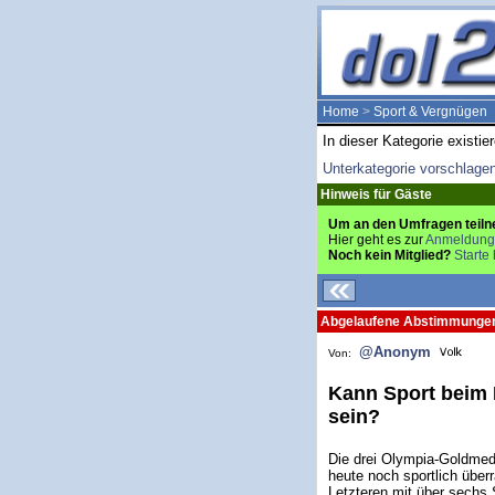
Home
>
Sport & Vergnügen
In dieser Kategorie existie
Unterkategorie vorschlage
Hinweis für Gäste
Um an den Umfragen teiln
Hier geht es zur
Anmeldung
Noch kein Mitglied?
Starte 
Abgelaufene Abstimmunge
@Anonym
Von:
Kann Sport beim H
sein?
Die drei Olympia-Goldmeda
heute noch sportlich über
Letzteren mit über sechs