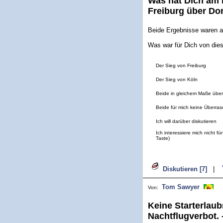
Was hat Dich am 
Freiburg über Do
Beide Ergebnisse waren a
Was war für Dich von die
Der Sieg von Freiburg
Der Sieg von Köln
Beide in gleichem Maße übe
Beide für mich keine Überra
Ich will darüber diskutieren
Ich interessiere mich nicht f
Taste)
Diskutieren [7]
|
Tom Sawyer
Von:
Keine Starterlaub
Nachtflugverbot. 