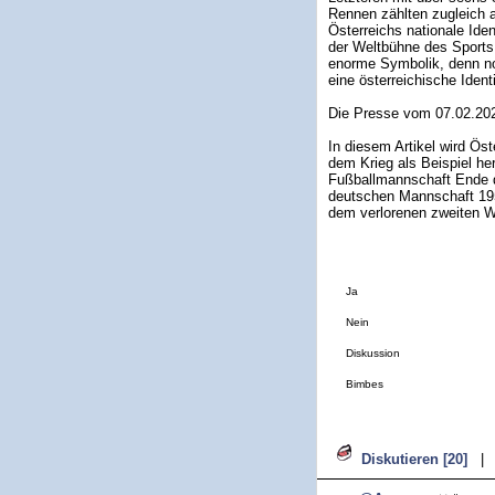
Rennen zählten zugleich a
Österreichs nationale Iden
der Weltbühne des Sports
enorme Symbolik, denn noc
eine österreichische Ident
Die Presse vom 07.02.20
In diesem Artikel wird Ös
dem Krieg als Beispiel he
Fußballmannschaft Ende d
deutschen Mannschaft 195
dem verlorenen zweiten We
Ja
Nein
Diskussion
Bimbes
Diskutieren [20]
|