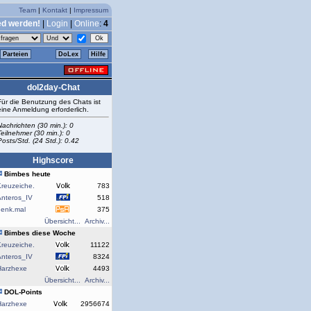
Team
|
Kontakt
|
Impressum
ed werden!
|
Login
|
Online
:
4
Parteien
DoLex
Hilfe
dol2day-Chat
Für die Benutzung des Chats ist
eine Anmeldung erforderlich.
Nachrichten (30 min.): 0
Teilnehmer (30 min.): 0
Posts/Std. (24 Std.): 0.42
Highscore
Bimbes heute
reuzeiche.
783
Anteros_IV
518
denk.mal
375
Übersicht...
Archiv...
Bimbes diese Woche
reuzeiche.
11122
Anteros_IV
8324
Harzhexe
4493
Übersicht...
Archiv...
DOL-Points
Harzhexe
2956674