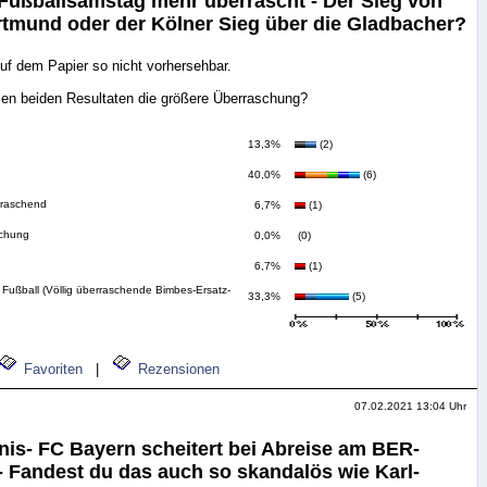
Fußballsamstag mehr überrascht - Der Sieg von
rtmund oder der Kölner Sieg über die Gladbacher?
uf dem Papier so nicht vorhersehbar.
sen beiden Resultaten die größere Überraschung?
13,3%
(2)
40,0%
(6)
rraschend
6,7%
(1)
schung
0,0%
(0)
6,7%
(1)
ür Fußball (Völlig überraschende Bimbes-Ersatz-
33,3%
(5)
Favoriten
|
Rezensionen
07.02.2021 13:04 Uhr
nis- FC Bayern scheitert bei Abreise am BER-
- Fandest du das auch so skandalös wie Karl-