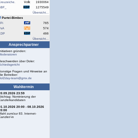
reuzeiche.
1930064
SBF_
1275549
Übersicht...
Partei-Bimbes
Pi
765
PsA
574
KDP
466
Übersicht...
Ansprechpartner
Initiativen gründen:
Moderatoren
Beschwerden über Doler:
Schiedsgericht
Sonstige Fragen und Hinweise an
die Betreiber:
dol2day-team@gmx.de
Wahltermin
20.09.2026 23:59
Stichtag: Nominierung der
Kanzlerkandidaten
01.10.2026 20:00 - 08.10.2026
20:00
Wahl zum/zur 83. Internet-
Kanzler/-in