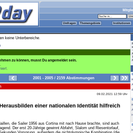
Mitgli
Umfragen
Themengebiete
Institutionen
ren keine Unterbereiche.
n
ehmen zu können, musst Du angemeldet sein.
.
hier!
.
2001 - 2005 / 2159 Abstimmungen
K
n
09.02.2021 12:59 Uhr
erausbilden einer nationalen Identität hilfreich
K
illen, die Sailer 1956 aus Cortina mit nach Hause brachte, sind auch
ragend. Der erst 20-Jährige gewinnt Abfahrt, Slalom und Riesentorlauf,
 Sekunden Vorsprung, außerdem die nichtolympische Kombination (die