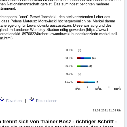
chen Nationalmannschaft gereist. Das zumindest berichten mehrere
nstimmend.
chtenportal "onet" Paweł Jabłoński, den stellvertretenden Leiter des
 dass Polens Mateusz Morawiecki höchstpersönlich bei Merkel darum
täneregelung für Lewandowski auszusetzen. Diese war aufgrund des
land im Londoner Wembley-Stadion nötig geworden.(https://www.t-
nternational/id_89708224/robert-lewandowski-bundeskanzlerin-merkel-soll-
en.html)
0,0%
(0)
33,3%
(4)
25,0%
(3)
0,0%
(0)
41,7%
(5)
Favoriten
|
Rezensionen
23.03.2021 11:58 Uhr
trennt sich von Trainer Bosz - richtiger Schritt -