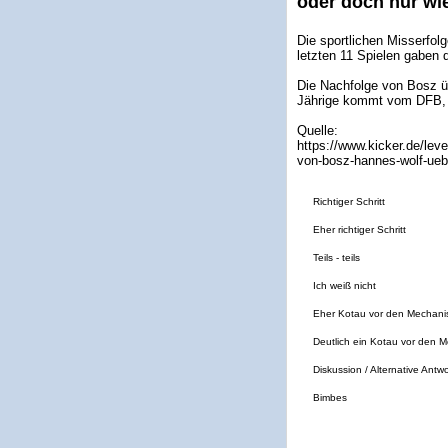
oder doch nur wi
Die sportlichen Misserfolg
letzten 11 Spielen gaben 
Die Nachfolge von Bosz ü
Jährige kommt vom DFB, w
Quelle:
https://www.kicker.de/leve
von-bosz-hannes-wolf-ueb
Richtiger Schritt
Eher richtiger Schritt
Teils - teils
Ich weiß nicht
Eher Kotau vor den Mechan
Deutlich ein Kotau vor den 
Diskussion / Alternative Antw
Bimbes