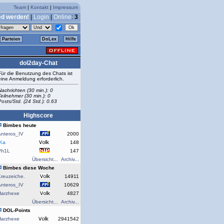
Team
|
Kontakt
|
Impressum
ed werden!
|
Login
|
Online
:
3
Parteien
DoLex
Hilfe
dol2day-Chat
Für die Benutzung des Chats ist
eine Anmeldung erforderlich.
Nachrichten (30 min.): 0
Teilnehmer (30 min.): 0
Posts/Std. (24 Std.): 0.63
Highscore
Bimbes heute
Anteros_IV
2000
rKa
148
Ph1L
147
Übersicht...
Archiv...
Bimbes diese Woche
reuzeiche.
14911
Anteros_IV
10629
Harzhexe
4827
Übersicht...
Archiv...
DOL-Points
Harzhexe
2941542