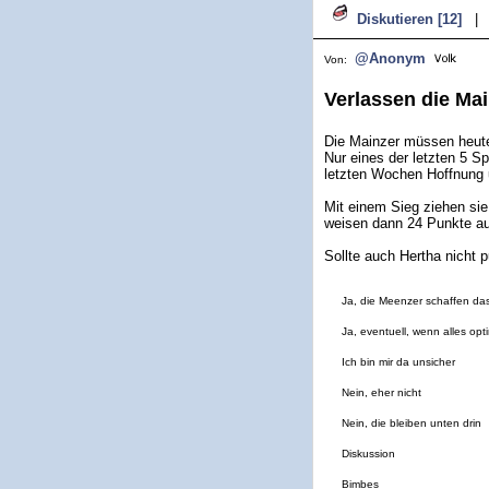
Diskutieren [12]
|
@Anonym
Von:
Verlassen die Mai
Die Mainzer müssen heute
Nur eines der letzten 5 S
letzten Wochen Hoffnung 
Mit einem Sieg ziehen sie
weisen dann 24 Punkte au
Sollte auch Hertha nicht p
Ja, die Meenzer schaffen da
Ja, eventuell, wenn alles opti
Ich bin mir da unsicher
Nein, eher nicht
Nein, die bleiben unten drin
Diskussion
Bimbes