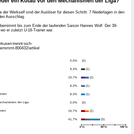
eder ein Kotau vor den Mechanismen der Liga?
e der Werkself sind der Auslöser für diesen Schritt: 7 Niederlagen in den
den Ausschlag.
bernimmt bis zum Ende der laufenden Saison Hannes Wolf. Der 39-
o er zuletzt U-18-Trainer war.
rkusen-trennt-sich-
ernimmt-800432/artikel
0,0%
(0)
8,3%
(1)
16,7%
(2)
8,3%
(1)
ismen
8,3%
(1)
Mechanismen der Liga
0,0%
(0)
orten
16,7%
(2)
41,7%
(5)