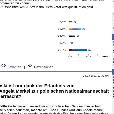
K
orbereiten zu können.
fussball/fifa-wm-2022/fussball-uefa-katar-wm-qualifikation-geld-
F
7,7%
(1)
S
30,8%
(4)
15,4%
(2)
0,0%
(0)
46,2%
(6)
Favoriten
|
Rezensionen
23.03.2021 12:38 Uhr
ki ist nur dank der Erlaubnis von
Angela Merkel zur polnischen Nationalmannschaft
überrascht?
Weltfußballer Robert Lewandowski zur polnischen Nationalmannschaft
che Medien berichten, machte am Ende Bundeskanzlerin Angela Merkel
aller Robert Lewandowski ist nur dank der Erlaubnis von Bundeskanzlerin