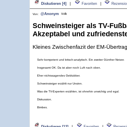
Diskutieren [4]
|
Favoriten
|
Rezensio
@Anonym
Von:
Schweinsteiger als TV-Fußba
Akzeptabel und zufriedenst
Kleines Zwischenfazit der EM-Übertra
Sehr kompetent und kritsch-analytisch. Ein zweiter Günther Netzer.
Insgesamt OK. Da ist aber noch Luft nach oben.
Eher nichtssagendes Geblubber.
Schweinsteiger erzählt nur Unsinn.
Was die TV-Experten erzählen, ist ohnehin unwichtig und egal.
Diskussion.
Bimbes.
Diskutieren [12]
|
Favoriten
|
Rezensi