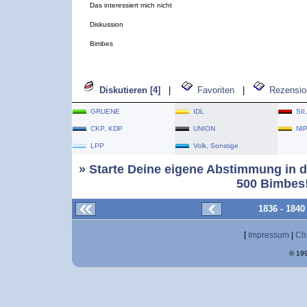
Das interessiert mich nicht
Diskussion
Bimbes
Diskutieren [4]
|
Favoriten
|
Rezensio
GRUENE
IDL
SII
CKP, KDP
UNION
NI
LPP
Volk, Sonstige
» Starte Deine eigene Abstimmung in d
500 Bimbes!
1836 - 184
[
Impressum
|
Ch
© 199