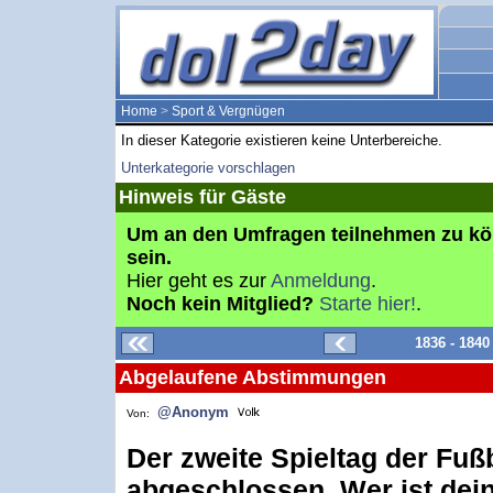
Home
>
Sport & Vergnügen
In dieser Kategorie existieren keine Unterbereiche.
Unterkategorie vorschlagen
Hinweis für Gäste
Um an den Umfragen teilnehmen zu k
sein.
Hier geht es zur
Anmeldung
.
Noch kein Mitglied?
Starte hier!
.
1836 - 184
Abgelaufene Abstimmungen
@Anonym
Von:
Der zweite Spieltag der Fußb
abgeschlossen. Wer ist dei