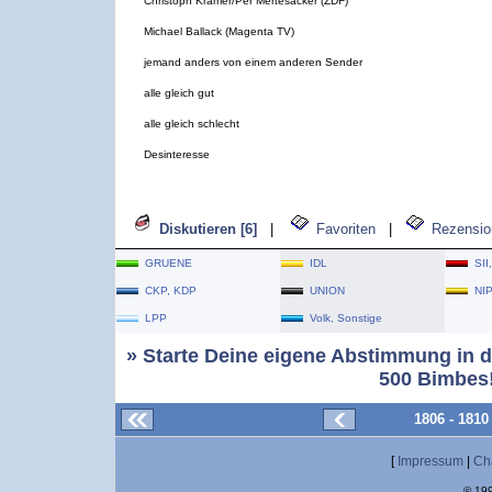
Christoph Kramer/Per Mertesacker (ZDF)
Michael Ballack (Magenta TV)
jemand anders von einem anderen Sender
alle gleich gut
alle gleich schlecht
Desinteresse
Diskutieren [6]
|
Favoriten
|
Rezensio
GRUENE
IDL
SII
CKP, KDP
UNION
NI
LPP
Volk, Sonstige
» Starte Deine eigene Abstimmung in d
500 Bimbes!
1806 - 181
[
Impressum
|
Ch
© 199