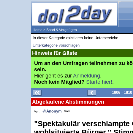
Home
>
Sport & Vergnügen
In dieser Kategorie existieren keine Unterbereiche.
Unterkategorie vorschlagen
Hinweis für Gäste
Um an den Umfragen teilnehmen zu k
sein.
Hier geht es zur
Anmeldung
.
Noch kein Mitglied?
Starte hier!
.
1806 - 181
Abgelaufene Abstimmungen
@Anonym
Von:
"Spektakulär verschlampte
wohlsituierte Bürger." Stim