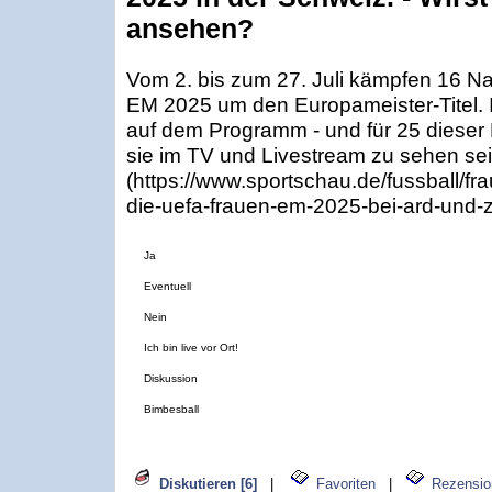
ansehen?
Vom 2. bis zum 27. Juli kämpfen 16 N
EM 2025 um den Europameister-Titel. 
auf dem Programm - und für 25 dieser P
sie im TV und Livestream zu sehen se
(https://www.sportschau.de/fussball/fr
die-uefa-frauen-em-2025-bei-ard-und-
Ja
Eventuell
Nein
Ich bin live vor Ort!
Diskussion
Bimbesball
Diskutieren [6]
|
Favoriten
|
Rezensio