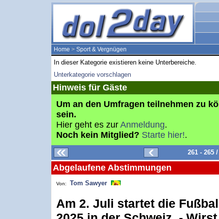
Home
>
Sport & Vergnügen
In dieser Kategorie existieren keine Unterbereiche.
Unterkategorie vorschlagen
Hinweis für Gäste
Um an den Umfragen teilnehmen zu k
sein.
Hier geht es zur
Anmeldung
.
Noch kein Mitglied?
Starte hier!
.
261 - 265
Abgelaufene Abstimmungen
Tom Sawyer
Von:
Am 2. Juli startet die Fußba
2025 in der Schweiz. - Wirst