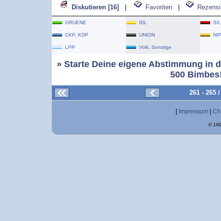
Diskutieren [16]
|
Favoriten
|
Rezensi
GRUENE
IDL
SII
CKP, KDP
UNION
NI
LPP
Volk, Sonstige
» Starte Deine eigene Abstimmung in d
500 Bimbes!
261 - 265
[
Impressum
|
Ch
© 199