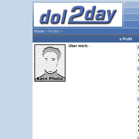
Home
> Profile >
s Profil
Über mich:
-