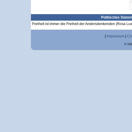
Politisches State
Freiheit ist immer die Freiheit der Andersdenkenden (Rosa L
[
Impressum
|
Ch
© 199