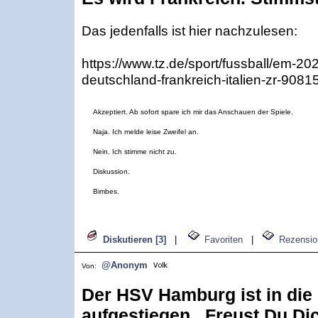
Das jedenfalls ist hier nachzulesen:
https://www.tz.de/sport/fussball/em-20
deutschland-frankreich-italien-zr-9081
Akzeptiert. Ab sofort spare ich mir das Anschauen der Spiele.
Naja. Ich melde leise Zweifel an.
Nein. Ich stimme nicht zu.
Diskussion.
Bimbes.
Diskutieren [3]
|
Favoriten
|
Rezensio
@Anonym
Von:
Der HSV Hamburg ist in die
aufgestiegen . Freust Du Di