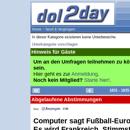
Home
>
Sport & Vergnügen
In dieser Kategorie existieren keine Unterbereiche.
Unterkategorie vorschlagen
Hinweis für Gäste
Um an den Umfragen teilnehmen zu k
sein.
Hier geht es zur
Anmeldung
.
Noch kein Mitglied?
Starte hier!
.
1831 - 183
Abgelaufene Abstimmungen
@Anonym
Von:
Computer sagt Fußball-Euro
Es wird Frankreich. Stimms