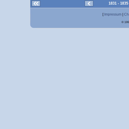
1831 - 183
[
Impressum
|
Ch
© 199