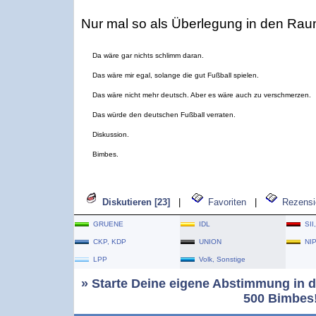
Nur mal so als Überlegung in den Raum 
Da wäre gar nichts schlimm daran.
Das wäre mir egal, solange die gut Fußball spielen.
Das wäre nicht mehr deutsch. Aber es wäre auch zu verschmerzen.
Das würde den deutschen Fußball verraten.
Diskussion.
Bimbes.
Diskutieren [23]
|
Favoriten
|
Rezensi
GRUENE
IDL
SII
CKP, KDP
UNION
NI
LPP
Volk, Sonstige
» Starte Deine eigene Abstimmung in d
500 Bimbes!