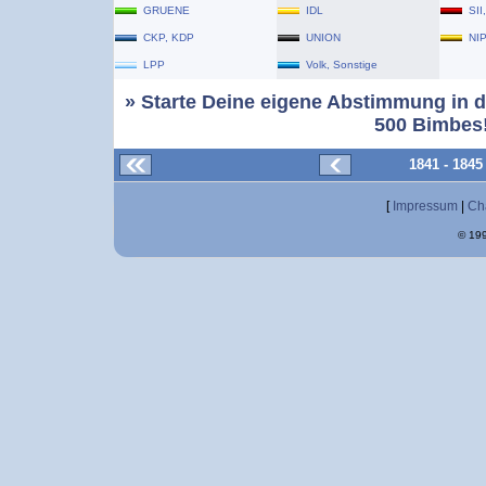
GRUENE
IDL
SII
CKP, KDP
UNION
NI
LPP
Volk, Sonstige
» Starte Deine eigene Abstimmung in d
500 Bimbes!
1841 - 184
[
Impressum
|
Ch
© 199