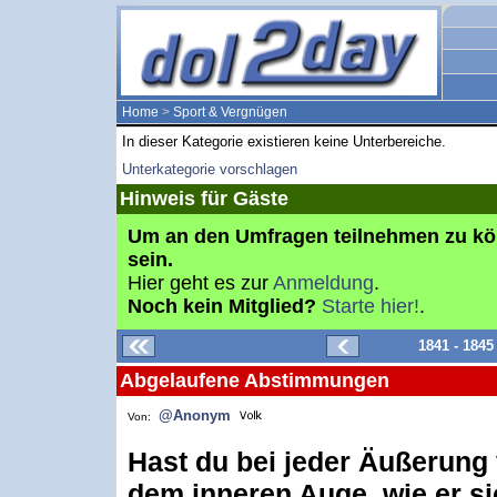
Home
>
Sport & Vergnügen
In dieser Kategorie existieren keine Unterbereiche.
Unterkategorie vorschlagen
Hinweis für Gäste
Um an den Umfragen teilnehmen zu k
sein.
Hier geht es zur
Anmeldung
.
Noch kein Mitglied?
Starte hier!
.
1841 - 184
Abgelaufene Abstimmungen
@Anonym
Von:
Hast du bei jeder Äußerung
dem inneren Auge, wie er si