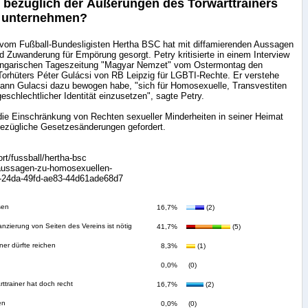
bezüglich der Äußerungen des Torwarttrainers
s unternehmen?
y vom Fußball-Bundesligisten Hertha BSC hat mit diffamierenden Aussagen
Zuwanderung für Empörung gesorgt. Petry kritisierte in einem Interview
 ungarischen Tageszeitung "Magyar Nemzet" vom Ostermontag den
Torhüters Péter Gulácsi von RB Leipzig für LGBTI-Rechte. Er verstehe
ann Gulacsi dazu bewogen habe, "sich für Homosexuelle, Transvestiten
schlechtlicher Identität einzusetzen", sagte Petry.
die Einschränkung von Rechten sexueller Minderheiten in seiner Heimat
sbezügliche Gesetzesänderungen gefordert.
rt/fussball/hertha-bsc
mit-aussagen-zu-homosexuellen-
d-24da-49fd-ae83-44d61ade68d7
sen
16,7%
(2)
anzierung von Seiten des Vereins ist nötig
41,7%
(5)
er dürfte reichen
8,3%
(1)
0,0%
(0)
rttrainer hat doch recht
16,7%
(2)
en
0,0%
(0)