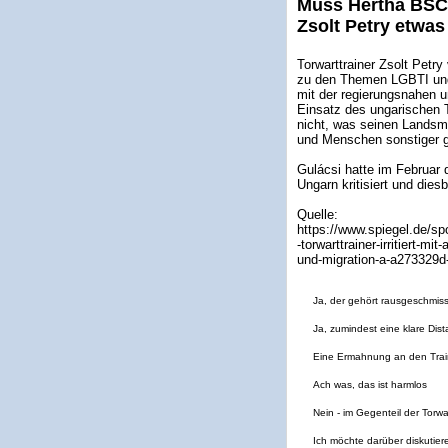
Muss Hertha BSC 
Zsolt Petry etwa
Torwarttrainer Zsolt Petr
zu den Themen LGBTI und 
mit der regierungsnahen
Einsatz des ungarischen 
nicht, was seinen Landsm
und Menschen sonstiger ge
Gulácsi hatte im Februar 
Ungarn kritisiert und die
Quelle:
https://www.spiegel.de/spo
-torwarttrainer-irritiert-
und-migration-a-a273329
Ja, der gehört rausgeschmis
Ja, zumindest eine klare Dist
Eine Ermahnung an den Train
Ach was, das ist harmlos
Nein - im Gegenteil der Torwa
Ich möchte darüber diskutier