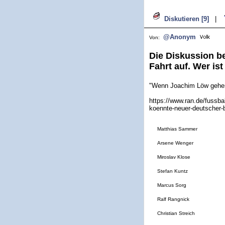
Diskutieren [9]
|
@Anonym
Von:
Die Diskussion b
Fahrt auf. Wer ist
"Wenn Joachim Löw gehen 
https://www.ran.de/fussbal
koennte-neuer-deutscher-
Matthias Sammer
Arsene Wenger
Miroslav Klose
Stefan Kuntz
Marcus Sorg
Ralf Rangnick
Christian Streich