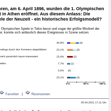
ren, am 6. April 1896, wurden die 1. Olympischen
t in Athen eröffnet. Aus diesem Anlass: Die
e der Neuzeit - ein historisches Erfolgsmodell?
2. Olympischen Spiele in Tokio bevor und sogar der größte Mistkerl der
ler, konnte sich anlässlich dieses Ereignisses in Szene setzen.
30,8%
(4)
lerdings durch den Kommerz abgeblättert.
23,1%
(3)
mich persönlich kaum interessiert.
15,4%
(2)
eilen.
7,7%
(1)
0,0%
(0)
23,1%
(3)
Favoriten
|
Rezensionen
05.04.2021 17:11 Uhr