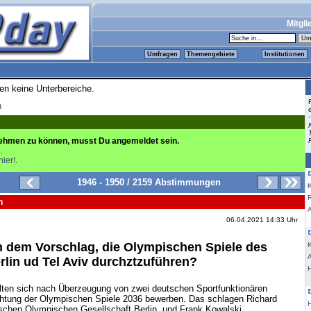
Mitgli
Umfragen
Themengebiete
Institutionen
ren keine Unterbereiche.
n
ehmen zu können, musst Du angemeldet sein.
.
hier!
.
1946 - 1950 / 2159 Abstimmungen
K
n
06.04.2021 14:33 Uhr
n dem Vorschlag, die Olympischen Spiele des
K
rlin ud Tel Aviv durchztzuführen?
sollten sich nach Überzeugung von zwei deutschen Sportfunktionären
htung der Olympischen Spiele 2036 bewerben. Das schlagen Richard
schen Olympischen Gesellschaft Berlin, und Frank Kowalski,