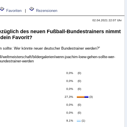
Favoriten
|
Rezensionen
02.04.2021 22:07 Uhr
ezüglich des neuen Fußball-Bundestrainers nimmt
 dein Favorit?
sollte: Wer könnte neuer deutscher Bundestrainer werden?"
l/weltmeisterschaft/bildergalerien/wenn-joachim-loew-gehen-sollte-wer-
bundestrainer-werden
0,0%
(0)
0,0%
(0)
0,0%
(0)
27,3%
(3)
0,0%
(0)
0,0%
(0)
9,1%
(1)