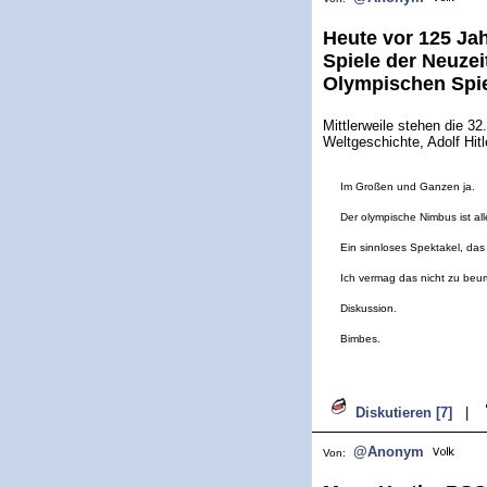
Heute vor 125 Jah
Spiele der Neuzei
Olympischen Spiel
Mittlerweile stehen die 3
Weltgeschichte, Adolf Hit
Im Großen und Ganzen ja.
Der olympische Nimbus ist al
Ein sinnloses Spektakel, das 
Ich vermag das nicht zu beurt
Diskussion.
Bimbes.
Diskutieren [7]
|
@Anonym
Von: