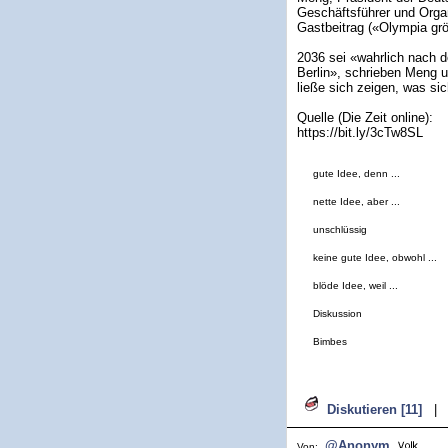
Geschäftsführer und Orga
Gastbeitrag («Olympia grö
2036 sei «wahrlich nach 
Berlin», schrieben Meng 
ließe sich zeigen, was si
Quelle (Die Zeit online):
https://bit.ly/3cTw8SL
gute Idee, denn ...
nette Idee, aber ...
unschlüssig
keine gute Idee, obwohl ...
blöde Idee, weil ...
Diskussion
Bimbes
Diskutieren [11]
|
@Anonym
Von: