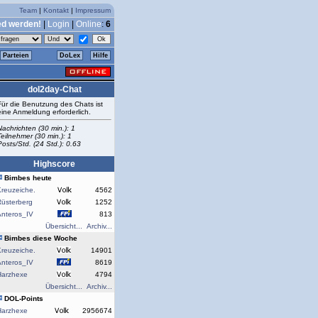
Team
|
Kontakt
|
Impressum
ed werden!
|
Login
|
Online
:
6
Parteien
DoLex
Hilfe
dol2day-Chat
Für die Benutzung des Chats ist
eine Anmeldung erforderlich.
Nachrichten (30 min.): 1
Teilnehmer (30 min.): 1
Posts/Std. (24 Std.): 0.63
Highscore
Bimbes heute
reuzeiche.
4562
Rüsterberg
1252
Anteros_IV
813
Übersicht...
Archiv...
Bimbes diese Woche
reuzeiche.
14901
Anteros_IV
8619
Harzhexe
4794
Übersicht...
Archiv...
DOL-Points
Harzhexe
2956674