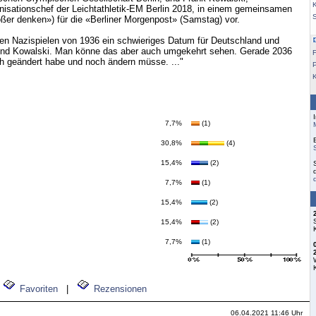
K
nisationschef der Leichtathletik-EM Berlin 2018, in einem gemeinsamen
ßer denken») für die «Berliner Morgenpost» (Samstag) vor.
den Nazispielen von 1936 ein schwieriges Datum für Deutschland und
und Kowalski. Man könne das aber auch umgekehrt sehen. Gerade 2036
F
ch geändert habe und noch ändern müsse. ..."
7,7%
(1)
30,8%
(4)
15,4%
(2)
7,7%
(1)
15,4%
(2)
15,4%
(2)
7,7%
(1)
Favoriten
|
Rezensionen
06.04.2021 11:46 Uhr