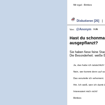
Mir egal - Bimbes
Diskutieren [26]
|
@Anonym
Von:
Hast du schonmal
ausgepflanzt?
Sie haben fiese feine Sta
Die Besonderheit: weiße 
Ja, das habe ich tatsächlich!
Nein, wer kommt denn auf so
Das verurteile ich vehement.
Hm. Ich weiß, wen ich damit ä
Interessiert mich nicht!
Bimbes