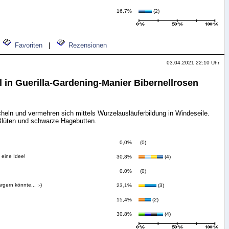
16,7%
(2)
Favoriten
|
Rezensionen
03.04.2021 22:10 Uhr
 in Guerilla-Gardening-Manier Bibernellrosen
cheln und vermehren sich mittels Wurzelausläuferbildung in Windeseile.
Blüten und schwarze Hagebutten.
0,0%
(0)
 eine Idee!
30,8%
(4)
0,0%
(0)
rgern könnte... ;-)
23,1%
(3)
15,4%
(2)
30,8%
(4)