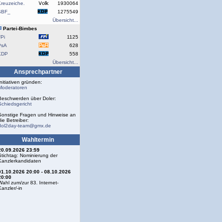
reuzeiche.
1930064
SBF_
1275549
Übersicht...
Partei-Bimbes
Pi
1125
PsA
628
KDP
558
Übersicht...
Ansprechpartner
Initiativen gründen:
Moderatoren
Beschwerden über Doler:
Schiedsgericht
Sonstige Fragen und Hinweise an
die Betreiber:
dol2day-team@gmx.de
Wahltermin
20.09.2026 23:59
Stichtag: Nominierung der
Kanzlerkandidaten
01.10.2026 20:00 - 08.10.2026
20:00
Wahl zum/zur 83. Internet-
Kanzler/-in