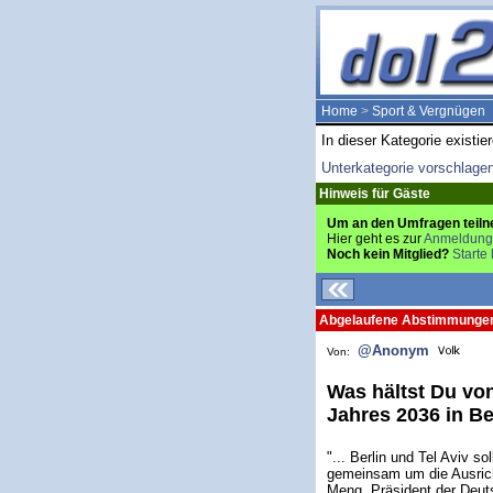
Home
>
Sport & Vergnügen
In dieser Kategorie existie
Unterkategorie vorschlage
Hinweis für Gäste
Um an den Umfragen teiln
Hier geht es zur
Anmeldung
Noch kein Mitglied?
Starte 
Abgelaufene Abstimmunge
@Anonym
Von:
Was hältst Du vo
Jahres 2036 in Be
"... Berlin und Tel Aviv 
gemeinsam um die Ausric
Meng, Präsident der Deut