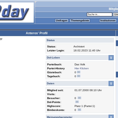
Mitgli
Umfragen
Themengebiete
Institutionen
Anteros' Profil
er
Status
Status:
Archiviert
Letzter Login:
18.02.2023 11:40 Uhr
Dol-Leben
Parteibuch:
Das Volk
Partei-History
Hier Klicken
Gästebuch:
0
Tagebuch:
0
Daten
Mitglied seit:
01.07.2000 08:10 Uhr
Visits:
Besucher:
0
Dol-Points:
Highscore:
Platz 1 (Partei:1)
Bimbeskonto:
0
Meinungsbarometer