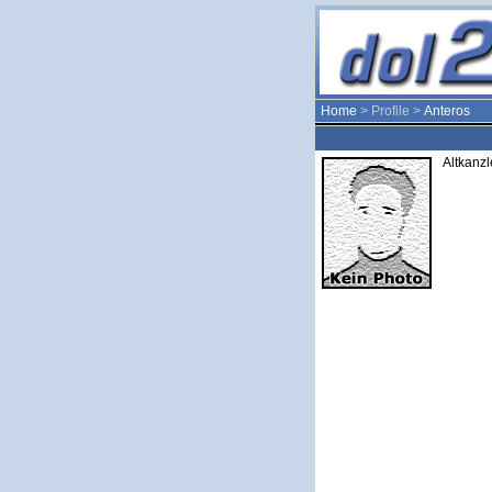
Home
> Profile >
Anteros
Altkanzl