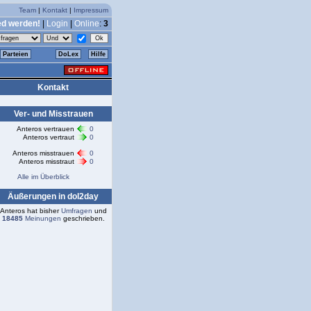
Team
|
Kontakt
|
Impressum
ed werden!
|
Login
|
Online
:
3
Parteien
DoLex
Hilfe
Kontakt
Ver- und Misstrauen
Anteros vertrauen
0
Anteros vertraut
0
Anteros misstrauen
0
Anteros misstraut
0
Alle im Überblick
Äußerungen in dol2day
Anteros hat bisher
Umfragen
und
18485
Meinungen
geschrieben.