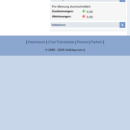
Pro Meinung durchschnittlich
Zustimmungen:
0,00
Ablehnungen:
0,00
Initiativen
[
Impressum
|
Chat-Transkripte
|
Presse
|
Partner
]
© 1999 - 2026 dol2day.com ()