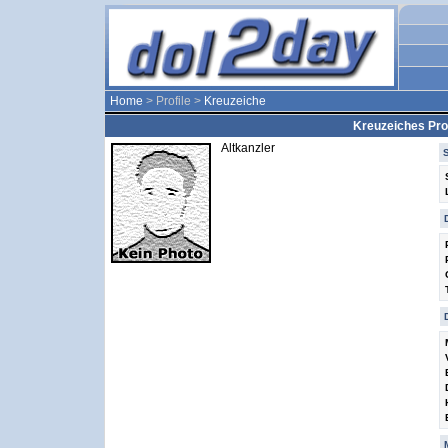
Home
> Profile >
Kreuzeiche
Kreuzeiches Prof
Altkanzler