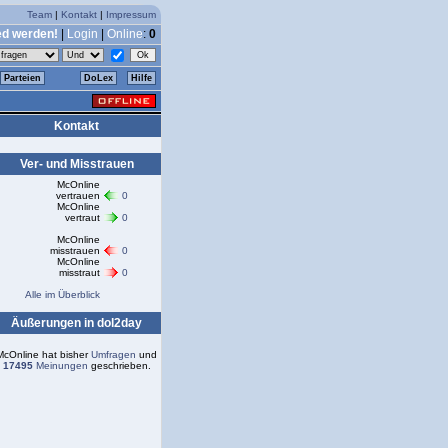
Team
|
Kontakt
|
Impressum
ed werden!
|
Login
|
Online
:
0
Parteien
DoLex
Hilfe
Kontakt
Ver- und Misstrauen
McOnline
vertrauen
0
McOnline
vertraut
0
McOnline
misstrauen
0
McOnline
misstraut
0
Alle im Überblick
Äußerungen in dol2day
McOnline hat bisher
Umfragen
und
17495
Meinungen
geschrieben.