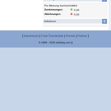
Pro Meinung durchschnittlich
Zustimmungen:
0,00
Ablehnungen:
0,00
Initiativen
[
Impressum
|
Chat-Transkripte
|
Presse
|
Partner
]
© 1999 - 2026 dol2day.com ()