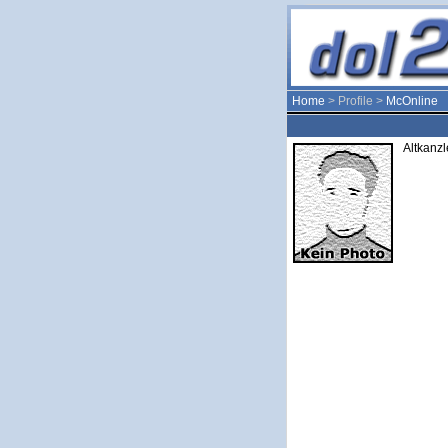
Home
> Profile >
McOnline
Altkanzl