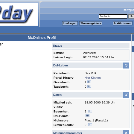
Mitgli
Umfragen
Themengebiete
Institutionen
McOnlines Profil
er
Status
Status:
Archiviert
Letzter Login:
02.07.2026 15:04 Uhr
Dol-Leben
Parteibuch:
Das Volk
Partei-History
Hier Klicken
Gästebuch:
1
Tagebuch:
0
Daten
Mitglied seit:
18.05.2000 19:39 Uhr
Visits:
Besucher:
2
Dol-Points:
Highscore:
Platz 1 (Partei:1)
Bimbeskonto:
0
Meinungsbarometer