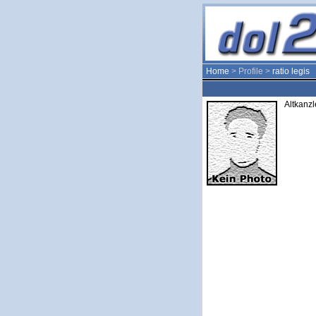
Home
> Profile >
ratio legis
Altkanzl