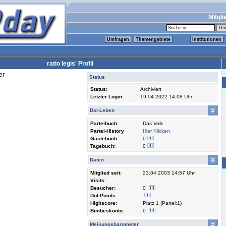
Mitgli
Umfragen
Themengebiete
Institutionen
ratio legis' Profil
er
Status
Status:
Archiviert
Letzter Login:
19.04.2022 14:08 Uhr
Dol-Leben
Parteibuch:
Das Volk
Partei-History
Hier Klicken
Gästebuch:
0
Tagebuch:
0
Daten
Mitglied seit:
23.04.2003 14:57 Uhr
Visits:
Besucher:
0
Dol-Points:
Highscore:
Platz 1 (Partei:1)
Bimbeskonto:
0
Meinungsbarometer