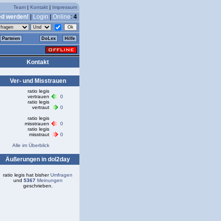
Team
|
Kontakt
|
Impressum
ed werden!
|
Login
|
Online
:
4
Parteien
DoLex
Hilfe
Kontakt
Ver- und Misstrauen
ratio legis
vertrauen
0
ratio legis
vertraut
0
ratio legis
misstrauen
0
ratio legis
misstraut
0
Alle im Überblick
Äußerungen in dol2day
ratio legis hat bisher
Umfragen
und
5367
Meinungen
geschrieben.