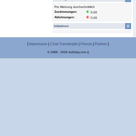
Pro Meinung durchschnittlich
Zustimmungen:
0,00
Ablehnungen:
0,00
Initiativen
[
Impressum
|
Chat-Transkripte
|
Presse
|
Partner
]
© 1999 - 2026 dol2day.com ()