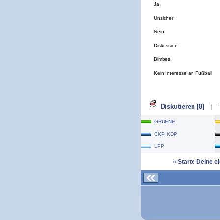
Ja
Unsicher
Nein
Diskussion
Bimbes
Kein Interesse an Fußball
Diskutieren [8]
|
GRUENE
CKP, KDP
LPP
» Starte Deine e