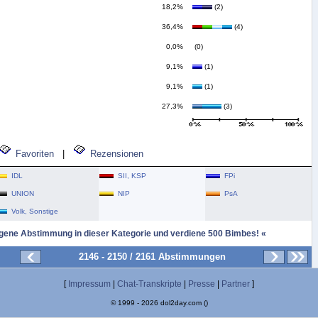
18,2%
(2)
36,4%
(4)
0,0%
(0)
9,1%
(1)
9,1%
(1)
27,3%
(3)
Favoriten
|
Rezensionen
IDL
SII, KSP
FPi
UNION
NIP
PsA
Volk, Sonstige
igene Abstimmung in dieser Kategorie und verdiene 500 Bimbes! «
2146 - 2150 / 2161 Abstimmungen
[
Impressum
|
Chat-Transkripte
|
Presse
|
Partner
]
© 1999 - 2026 dol2day.com ()