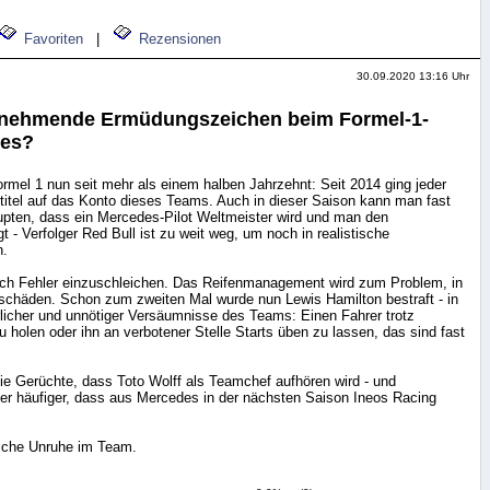
Favoriten
|
Rezensionen
30.09.2020 13:16 Uhr
zunehmende Ermüdungszeichen beim Formel-1-
des?
rmel 1 nun seit mehr als einem halben Jahrzehnt: Seit 2014 ging jeder
titel auf das Konto dieses Teams. Auch in dieser Saison kann man fast
upten, dass ein Mercedes-Pilot Weltmeister wird und man den
gt - Verfolger Red Bull ist zu weit weg, um noch in realistische
n.
ch Fehler einzuschleichen. Das Reifenmanagement wird zum Problem, in
nschäden. Schon zum zweiten Mal wurde nun Lewis Hamilton bestraft - in
licher und unnötiger Versäumnisse des Teams: Einen Fahrer trotz
u holen oder ihn an verbotener Stelle Starts üben zu lassen, das sind fast
e Gerüchte, dass Toto Wolff als Teamchef aufhören wird - und
mer häufiger, dass aus Mercedes in der nächsten Saison Ineos Racing
liche Unruhe im Team.