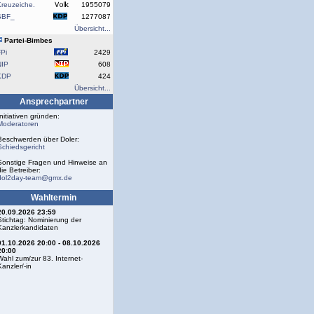
reuzeiche.
1955079
SBF_
1277087
Übersicht...
Partei-Bimbes
Pi
2429
NIP
608
KDP
424
Übersicht...
Ansprechpartner
Initiativen gründen:
Moderatoren
Beschwerden über Doler:
Schiedsgericht
Sonstige Fragen und Hinweise an
die Betreiber:
dol2day-team@gmx.de
Wahltermin
20.09.2026 23:59
Stichtag: Nominierung der
Kanzlerkandidaten
01.10.2026 20:00 - 08.10.2026
20:00
Wahl zum/zur 83. Internet-
Kanzler/-in