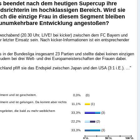
s beendet nach dem heutigen Supercup ihre
edsrichterin im hochklassigen Bereich. Wird sie
ach die einzige Frau in diesem Segment bleiben
e unumkehrbare Entwicklung angestoßen?
twochabend (20.30 Uhr, LIVE! bei kicker) zwischen dem FC Bayern und
r letzter Einsatz sein. Nach kicker-Informationen ist ein entsprechender
s in der Bundesliga insgesamt 23 Partien und stellte dabei keinen einzigen
zudem bei drei Welt- und drei Europameisterschaften der Frauen dabei.
hland pfiff sie das Endspiel zwischen Japan und den USA (3:1 i.E.). ..."
iment und ist gescheitert.
0,0%
(0)
riment und ist gelungen. Da kommt aber nichts
11,1%
(1)
ngeleitet, die bald zu mehr weiblichem
33,3%
(3)
22,2%
(2)
33,3%
(3)