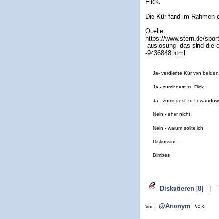
Flick.
Die Kür fand im Rahmen d
Quelle:
https://www.stern.de/spor
-auslosung--das-sind-die
-9436848.html
Ja- verdiente Kür von beiden
Ja - zumindest zu Flick
Ja - zumindest zu Lewandow
Nein - eher nicht
Nein - warum sollte ich
Diskussion
Bimbes
Diskutieren [8]
|
@Anonym
Von: