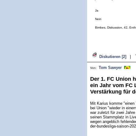
Ja
Nein
Bimbes, Diskussion, 42, Ent
Diskutieren [2]
|
Tom Sawyer
Von:
Der 1. FC Union h
ein Jahr vom FC L
Verstärkung für 
Mit Karius komme "einen To
bei Union "wieder in eine
war zuletzt für zwei Jahr
seinen Stammplatz in Liver
wegen angeblich fehlender
der-bundesliga-saison-202