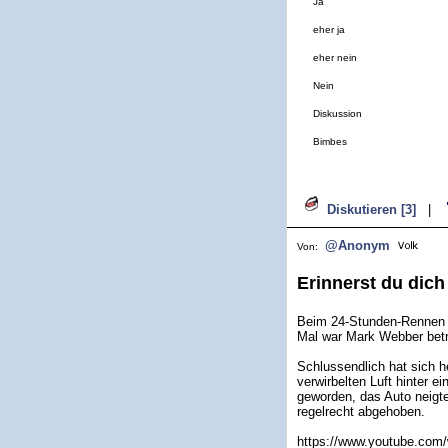
Ja
eher ja
eher nein
Nein
Diskussion
Bimbes
Diskutieren [3]
|
@Anonym
Von:
Erinnerst du dich
Beim 24-Stunden-Rennen vo
Mal war Mark Webber betro
Schlussendlich hat sich he
verwirbelten Luft hinter e
geworden, das Auto neigte
regelrecht abgehoben.
https://www.youtube.com