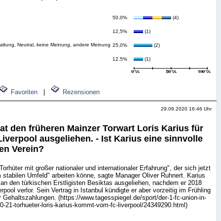
50,0%
(4)
12,5%
(1)
haltung, Neutral, keine Meinung, andere Meinung
25,0%
(2)
12,5%
(1)
Favoriten
|
Rezensionen
29.09.2020 16:46 Uhr
at den früheren Mainzer Torwart Loris Karius für
iverpool ausgeliehen. - Ist Karius eine sinnvolle
den Verein?
rhüter mit großer nationaler und internationaler Erfahrung", der sich jetzt
m stabilen Umfeld" arbeiten könne, sagte Manager Oliver Ruhnert. Karius
e an den türkischen Erstligisten Besiktas ausgeliehen, nachdem er 2018
pool verlor. Sein Vertrag in Istanbul kündigte er aber vorzeitig im Frühling
 Gehaltszahlungen. (https://www.tagesspiegel.de/sport/der-1-fc-union-in-
0-21-torhueter-loris-karius-kommt-vom-fc-liverpool/24349290.html)