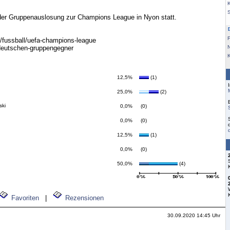
K
er Gruppenauslosung zur Champions League in Nyon statt.
F
t/fussball/uefa-champions-league
-deutschen-gruppengegner
12,5%
(1)
25,0%
(2)
ski
0,0%
(0)
0,0%
(0)
12,5%
(1)
0,0%
(0)
50,0%
(4)
Favoriten
|
Rezensionen
30.09.2020 14:45 Uhr