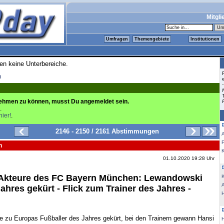
Mitgli
Umfragen
Themengebiete
Institutionen
ren keine Unterbereiche.
n
ehmen zu können, musst Du angemeldet sein.
.
hier!
.
2146 - 2150 / 2161 Abstimmungen
n
K
01.10.2020 19:28 Uhr
 Akteure des FC Bayern München: Lewandowski
K
ahres gekürt - Flick zum Trainer des Jahres -
 zu Europas Fußballer des Jahres gekürt, bei den Trainern gewann Hansi