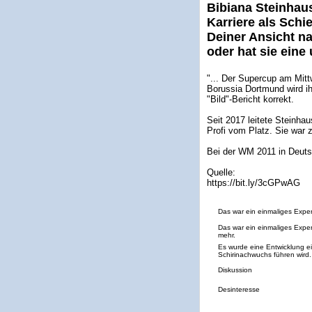
Bibiana Steinhau
Karriere als Schi
Deiner Ansicht n
oder hat sie ein
"... Der Supercup am Mit
Borussia Dortmund wird ih
"Bild"-Bericht korrekt.
Seit 2017 leitete Steinhau
Profi vom Platz. Sie war 
Bei der WM 2011 in Deutsc
Quelle:
https://bit.ly/3cGPwAG
Das war ein einmaliges Exper
Das war ein einmaliges Expe
mehr.
Es wurde eine Entwicklung ei
Schirinachwuchs führen wird.
Diskussion
Desinteresse