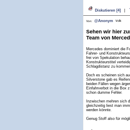
Diskutieren [4]
|
@Anonym
Von:
Sehen wir hier 
Team von Merce
Mercedes dominiert die Fo
Fahrer- und Konstrukteurs
frei von Spekulation beha
Konstrukteurstitel verteidi
Schlagdistanz zu komme
Doch es scheinen sich au
Silverstone gab es Reife
beiden Fällen wegen ärger
Einfahrverbot in die Box z
schon dumme Fehler.
Inzwischen mehren sich di
gleichzeitig liest man im
werden könnte.
Genug Stoff also für mög