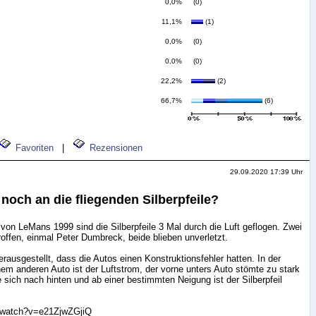
0,0%
(0)
11,1%
(1)
0,0%
(0)
0,0%
(0)
22,2%
(2)
66,7%
(6)
Favoriten
|
Rezensionen
29.09.2020 17:39 Uhr
 noch an die fliegenden Silberpfeile?
n LeMans 1999 sind die Silberpfeile 3 Mal durch die Luft geflogen. Zwei
ffen, einmal Peter Dumbreck, beide blieben unverletzt.
rausgestellt, dass die Autos einen Konstruktionsfehler hatten. In der
inem anderen Auto ist der Luftstrom, der vorne unters Auto stömte zu stark
 sich nach hinten und ab einer bestimmten Neigung ist der Silberpfeil
/watch?v=e21ZjwZGjiQ