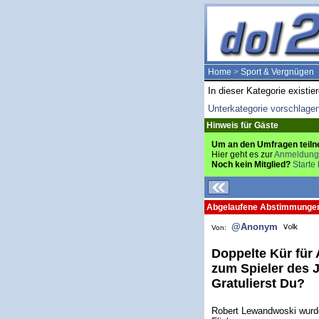
Home
>
Sport & Vergnügen
In dieser Kategorie existie
Unterkategorie vorschlage
Hinweis für Gäste
Um an den Umfragen teiln
Hier geht es zur
Anmeldung
Noch kein Mitglied?
Starte 
Abgelaufene Abstimmunge
@Anonym
Von:
Doppelte Kür für
zum Spieler des J
Gratulierst Du?
Robert Lewandwoski wurde