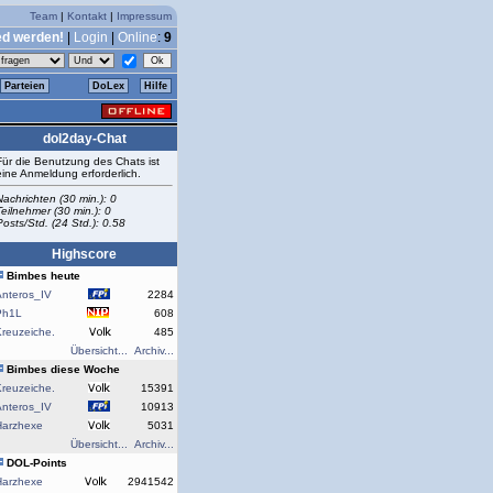
Team
|
Kontakt
|
Impressum
ed werden!
|
Login
|
Online
:
9
Parteien
DoLex
Hilfe
dol2day-Chat
Für die Benutzung des Chats ist
eine Anmeldung erforderlich.
Nachrichten (30 min.): 0
Teilnehmer (30 min.): 0
Posts/Std. (24 Std.): 0.58
Highscore
Bimbes heute
Anteros_IV
2284
Ph1L
608
reuzeiche.
485
Übersicht...
Archiv...
Bimbes diese Woche
reuzeiche.
15391
Anteros_IV
10913
Harzhexe
5031
Übersicht...
Archiv...
DOL-Points
Harzhexe
2941542