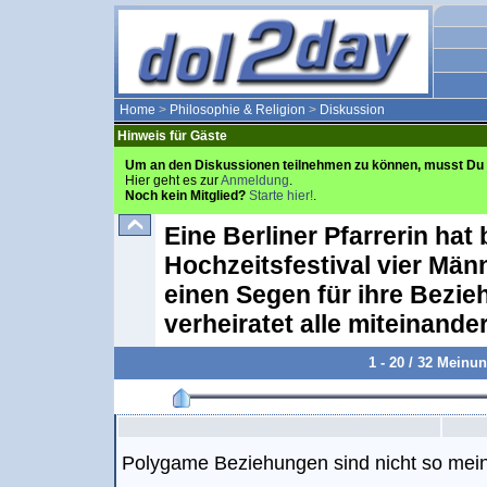
Home
>
Philosophie & Religion
>
Diskussion
Hinweis für Gäste
Um an den Diskussionen teilnehmen zu können, musst Du 
Hier geht es zur
Anmeldung
.
Noch kein Mitglied?
Starte hier!
.
Eine Berliner Pfarrerin hat
Hochzeitsfestival vier Männ
einen Segen für ihre Bezi
verheiratet alle miteinander
1 - 20 / 32 Meinu
Polygame Beziehungen sind nicht so mein