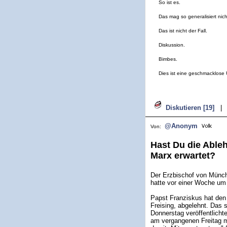
So ist es.
Das mag so generalisiert nich
Das ist nicht der Fall.
Diskussion.
Bimbes.
Dies ist eine geschmacklose
Diskutieren [19]
|
@Anonym
Von:
Hast Du die Able
Marx erwartet?
Der Erzbischof von Münch
hatte vor einer Woche um
Papst Franziskus hat den
Freising, abgelehnt. Das 
Donnerstag veröffentlicht
am vergangenen Freitag mi