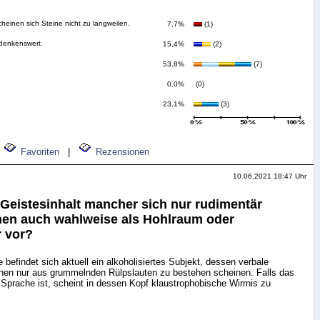
cheinen sich Steine nicht zu langweilen.
7,7%
(1)
denkenswert.
15,4%
(2)
53,8%
(7)
0,0%
(0)
23,1%
(3)
Favoriten
|
Rezensionen
10.06.2021 18:47 Uhr
n Geistesinhalt mancher sich nur rudimentär
en auch wahlweise als Hohlraum oder
 vor?
befindet sich aktuell ein alkoholisiertes Subjekt, dessen verbale
en nur aus grummelnden Rülpslauten zu bestehen scheinen. Falls das
Sprache ist, scheint in dessen Kopf klaustrophobische Wirrnis zu