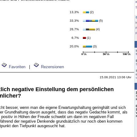
K
13,3%
(2)
33,3%
(5)
F
26,7%
(4)
6,7%
(1)
20,0%
(3)
Favoriten
|
Rezensionen
15.06.2021 13:06 Uhr
zlich negative Einstellung dem persönlichen
nlicher?
cht besser, wenn man die eigene Erwartungshaltung geringhält und sich
der Grundhaltung davon ausgeht, dass das negativ Gedachte kommt, als
positiv in Höhen der Freude schwebt um dann im negativen Fall
Während der negative Denkende grundsätzlich nur noch oben kommen
artpunkt den Tiefpunkt ausgesucht hat.