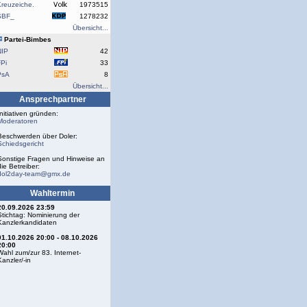
reuzeiche.
1973515
SBF_
1278232
Übersicht...
Partei-Bimbes
NIP
42
Pi
33
PsA
8
Übersicht...
Ansprechpartner
Initiativen gründen:
Moderatoren
Beschwerden über Doler:
Schiedsgericht
Sonstige Fragen und Hinweise an
die Betreiber:
dol2day-team@gmx.de
Wahltermin
20.09.2026 23:59
Stichtag: Nominierung der
Kanzlerkandidaten
01.10.2026 20:00 - 08.10.2026
20:00
Wahl zum/zur 83. Internet-
Kanzler/-in