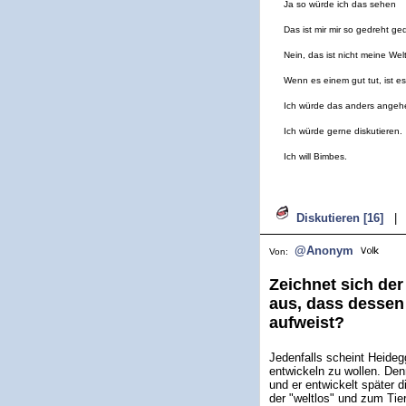
Ja so würde ich das sehen
Das ist mir mir so gedreht ge
Nein, das ist nicht meine Welt
Wenn es einem gut tut, ist es 
Ich würde das anders angeh
Ich würde gerne diskutieren.
Ich will Bimbes.
Diskutieren [16]
|
@Anonym
Von:
Zeichnet sich de
aus, dass dessen
aufweist?
Jedenfalls scheint Heideg
entwickeln zu wollen. De
und er entwickelt später 
der "weltlos" und zum Tier