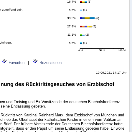
16,7%
(3)
t zutreffend sein.
5,6%
(1)
33,3%
(6)
27,8%
(5)
11,1%
(2)
 Umfrage.
5,6%
(1)
Favoriten
|
Rezensionen
10.06.2021 14:17 Uhr
hnung des Rücktrittsgesuches von Erzbischof
en und Freising und Ex-Vorsitzende der deutschen Bischofskonferenz
 seine Entlassung gebeten.
 Rücktritt von Kardinal Reinhard Marx, dem Erzbischof von München und
schrieb das Oberhaupt der katholischen Kirche in einem vom Vatikan am
en Brief. Der frühere Vorsitzende der Deutschen Bischofskonferenz hatte
tgeteilt, dass er den Papst um seine Entlassung gebeten habe. Er wolle