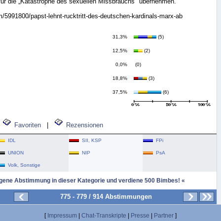
 für die „Katastrophe des sexuellen Missbrauchs" übernehmen.
/5991800/papst-lehnt-rucktritt-des-deutschen-kardinals-marx-ab
31,3%
(5)
12,5%
(2)
0,0%
(0)
18,8%
(3)
37,5%
(6)
Favoriten
|
Rezensionen
IDL
SII, KSP
FPi
UNION
NIP
PsA
Volk, Sonstige
igene Abstimmung in dieser Kategorie und verdiene 500 Bimbes! «
775 - 779 / 914 Abstimmungen
[
Impressum
|
Chat-Transkripte
|
Presse
|
Partner
]