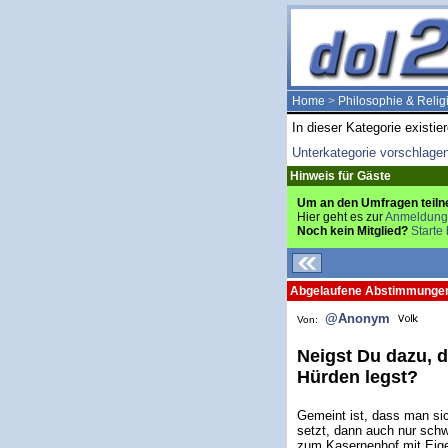
Home
>
Philosophie & Relig
In dieser Kategorie existie
Unterkategorie vorschlage
Hinweis für Gäste
Um an den Umfragen teiln
Hier geht es zur
Anmeldung
Noch kein Mitglied?
Starte 
Abgelaufene Abstimmunge
@Anonym
Von:
Neigst Du dazu, d
Hürden legst?
Gemeint ist, dass man sic
setzt, dann auch nur schw
zum Kasernenhof mit Eige