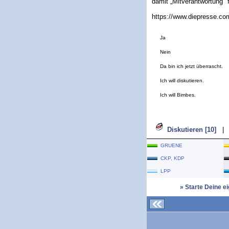
damit „Mitverantwortung"
https://www.diepresse.com
Ja
Nein
Da bin ich jetzt überrascht.
Ich will diskutieren.
Ich will Bimbes.
Diskutieren [10]
|
GRUENE
CKP, KDP
LPP
» Starte Deine e