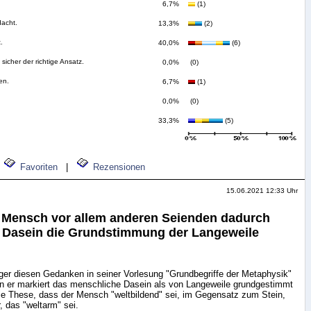
6,7%
(1)
dacht.
13,3%
(2)
.
40,0%
(6)
sicher der richtige Ansatz.
0,0%
(0)
en.
6,7%
(1)
0,0%
(0)
33,3%
(5)
Favoriten
|
Rezensionen
15.06.2021 12:33 Uhr
r Mensch vor allem anderen Seienden dadurch
 Dasein die Grundstimmung der Langeweile
ger diesen Gedanken in seiner Vorlesung "Grundbegriffe der Metaphysik"
nn er markiert das menschliche Dasein als von Langeweile grundgestimmt
die These, dass der Mensch "weltbildend" sei, im Gegensatz zum Stein,
, das "weltarm" sei.