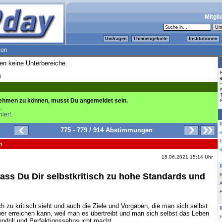
Mitgli
Umfragen
Themengebiete
Institutionen
ion
ren keine Unterbereiche.
n
ehmen zu können, musst Du angemeldet sein.
.
hier!
.
775 - 779 / 914 Abstimmungen
n
15.06.2021 15:14 Uhr
ass Du Dir selbstkritisch zu hohe Standards und
K
h zu kritisch sieht und auch die Ziele und Vorgaben, die man sich selbst
er erreichen kann, weil man es übertreibt und man sich selbst das Leben
ndrill und Perfektionssehnsucht macht.