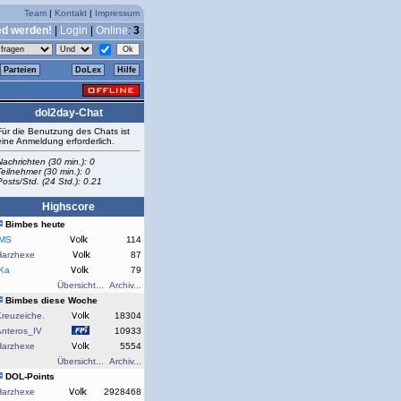
Team
|
Kontakt
|
Impressum
ed werden!
|
Login
|
Online
:
3
Parteien
DoLex
Hilfe
dol2day-Chat
Für die Benutzung des Chats ist
eine Anmeldung erforderlich.
Nachrichten (30 min.): 0
Teilnehmer (30 min.): 0
Posts/Std. (24 Std.): 0.21
Highscore
Bimbes heute
rMS
114
Harzhexe
87
rKa
79
Übersicht...
Archiv...
Bimbes diese Woche
reuzeiche.
18304
Anteros_IV
10933
Harzhexe
5554
Übersicht...
Archiv...
DOL-Points
Harzhexe
2928468