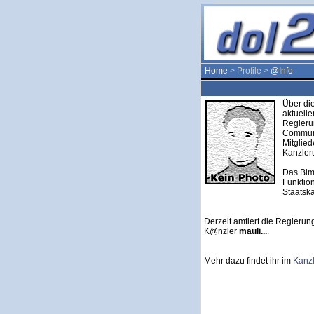
Home
> Profile >
@Info
Über die
aktuell
Regieru
Communi
Mitglie
Kanzleru
Das Bim
Funktion
Staatska
Derzeit amtiert die Regierung
K@nzler
mauli...
.
Mehr dazu findet ihr im
Kanz