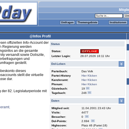
Mitgli
Umfragen
Themengebiete
Institutionen
@Infos Profil
sen offiziellen Info-Account der
Status
en Regierung werden
ngsinfos an die gesamte
Status:
ty versandt sowie Doliszite,
Letzter Login:
28.07.2026 18:11 Uhr
derbefragungen und
mfragen gestellt.
Dol-Leben
beskonto dieses
Parteibuch:
Das Volk
saccounts stellt die virtuelle
Partei-History
Hier Klicken
sse dar.
Kanzleramt:
Hier Klicken
Plenum:
Hier Klicken
Gästebuch:
19
 der 82. Legislaturperiode mit
Tagebuch:
246
Daten
leramt
.
Mitglied seit:
11.04.2001 23:43 Uhr
Visits:
4477
Besucher:
0
Dol-Points:
2.694
Highscore:
Platz 46 (Partei:18)