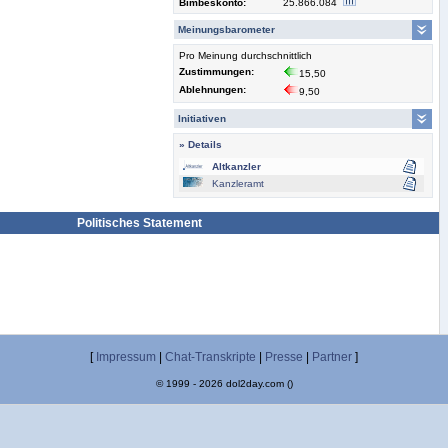
Bimbeskonto:
25.866.084
Meinungsbarometer
Pro Meinung durchschnittlich
Zustimmungen:
15,50
Ablehnungen:
9,50
Initiativen
» Details
Altkanzler
Kanzleramt
Politisches Statement
[
Impressum
|
Chat-Transkripte
|
Presse
|
Partner
]
© 1999 - 2026 dol2day.com ()