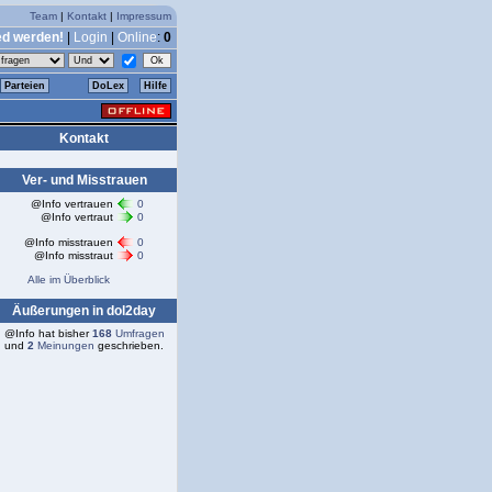
Team
|
Kontakt
|
Impressum
ed werden!
|
Login
|
Online
:
0
Parteien
DoLex
Hilfe
Kontakt
Ver- und Misstrauen
@Info vertrauen
0
@Info vertraut
0
@Info misstrauen
0
@Info misstraut
0
Alle im Überblick
Äußerungen in dol2day
@Info hat bisher
168
Umfragen
und
2
Meinungen
geschrieben.