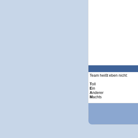
Team heißt eben nicht:
T
oll
E
in
A
nderer
M
achts