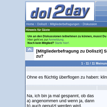
Home
>
Doliszit
>
Mitgliederbefragungen
>
Diskussion
Hinweis für Gäste
Um an den Diskussionen teilnehmen zu können, musst Du 
Hier geht es zur
Anmeldung
.
Noch kein Mitglied?
Starte hier!
.
[Mitgliederbefragung zu Doliszit] 
zu?
1 - 11 / 11 Meinu
Ohne es flüchtig überflogen zu haben: klin
Na, ich bin ja mal gespannt, ob das
a) angenommen und wenn ja, dann
b) auch genutzt werden wird.