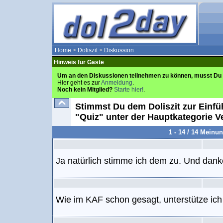
Home
>
Doliszit
>
Diskussion
Hinweis für Gäste
Um an den Diskussionen teilnehmen zu können, musst Du 
Hier geht es zur
Anmeldung
.
Noch kein Mitglied?
Starte hier!
.
Stimmst Du dem Doliszit zur Einfü
"Quiz" unter der Hauptkategorie V
1 - 14 / 14 Meinu
Ja natürlich stimme ich dem zu. Und danke
Wie im KAF schon gesagt, unterstütze ich 