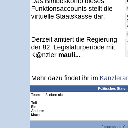
Das Bimbeskonto dieses
Funktionsaccounts stellt die
virtuelle Staatskasse dar.
Derzeit amtiert die Regierung
der 82. Legislaturperiode mit
K@nzler
mauli...
.
Mehr dazu findet ihr im
Kanzlera
Politisches State
Team heißt eben nicht:
T
oll
E
in
A
nderer
M
achts
[
Impressum
|
Ch