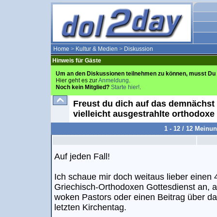
Home
>
Kultur & Medien
>
Diskussion
Hinweis für Gäste
Um an den Diskussionen teilnehmen zu können, musst Du 
Hier geht es zur
Anmeldung
.
Noch kein Mitglied?
Starte hier!
.
Freust du dich auf das demnächst
vielleicht ausgestrahlte orthodo
1 - 12 / 12 Meinu
Auf jeden Fall!
Ich schaue mir doch weitaus lieber eine
Griechisch-Orthodoxen Gottesdienst an, 
woken Pastors oder einen Beitrag über d
letzten Kirchentag.