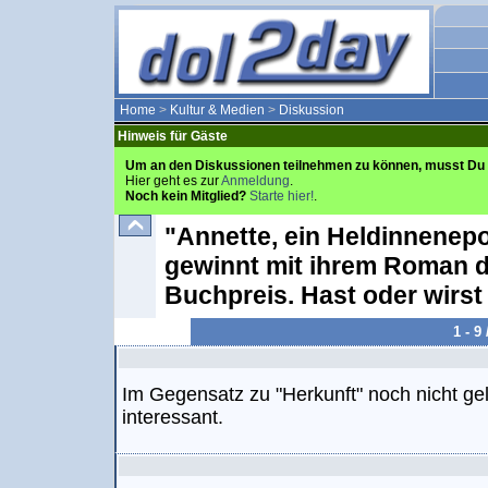
Home
>
Kultur & Medien
>
Diskussion
Hinweis für Gäste
Um an den Diskussionen teilnehmen zu können, musst Du 
Hier geht es zur
Anmeldung
.
Noch kein Mitglied?
Starte hier!
.
"Annette, ein Heldinnenep
gewinnt mit ihrem Roman 
Buchpreis. Hast oder wirst
1 - 9
Im Gegensatz zu "Herkunft" noch nicht ge
interessant.