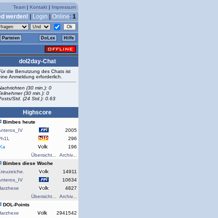
Team
|
Kontakt
|
Impressum
ed werden!
|
Login
|
Online
:
1
Parteien
DoLex
Hilfe
dol2day-Chat
Für die Benutzung des Chats ist
eine Anmeldung erforderlich.
Nachrichten (30 min.): 0
Teilnehmer (30 min.): 0
Posts/Std. (24 Std.): 0.63
Highscore
Bimbes heute
Anteros_IV
2005
Ph1L
296
rKa
196
Übersicht...
Archiv...
Bimbes diese Woche
reuzeiche.
14911
Anteros_IV
10634
Harzhexe
4827
Übersicht...
Archiv...
DOL-Points
Harzhexe
2941542