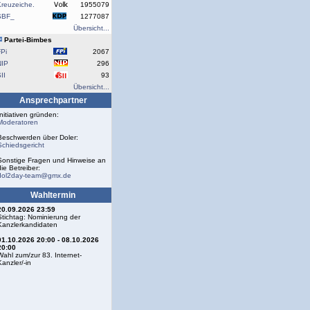
reuzeiche.
1955079
SBF_
1277087
Übersicht...
Partei-Bimbes
Pi
2067
NIP
296
II
93
Übersicht...
Ansprechpartner
Initiativen gründen:
Moderatoren
Beschwerden über Doler:
Schiedsgericht
Sonstige Fragen und Hinweise an
die Betreiber:
dol2day-team@gmx.de
Wahltermin
20.09.2026 23:59
Stichtag: Nominierung der
Kanzlerkandidaten
01.10.2026 20:00 - 08.10.2026
20:00
Wahl zum/zur 83. Internet-
Kanzler/-in