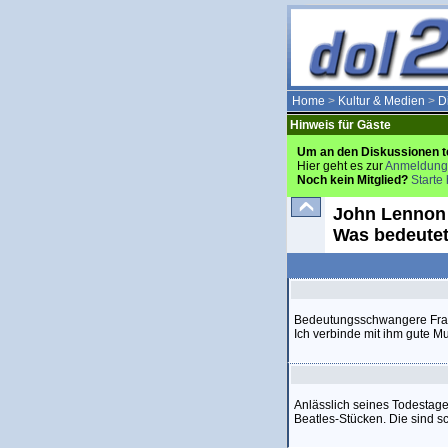
Home
>
Kultur & Medien
>
D
Hinweis für Gäste
Um an den Diskussionen t
Hier geht es zur
Anmeldung
Noch kein Mitglied?
Starte 
John Lennon 
Was bedeutet
Bedeutungsschwangere Frag
Ich verbinde mit ihm gute Mu
Anlässlich seines Todestage
Beatles-Stücken. Die sind s