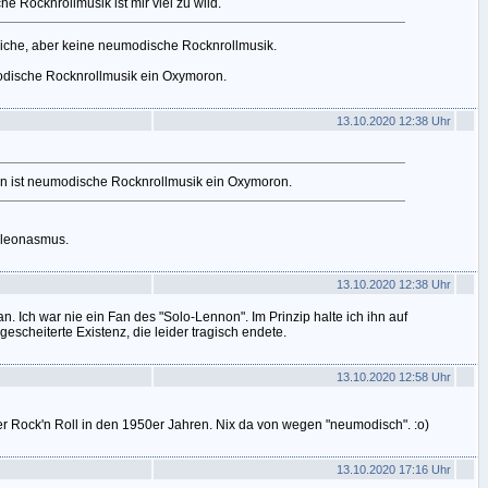
 Rocknrollmusik ist mir viel zu wild.
iche, aber keine neumodische Rocknrollmusik.
dische Rocknrollmusik ein Oxymoron.
13.10.2020 12:38 Uhr
 ist neumodische Rocknrollmusik ein Oxymoron.
 Pleonasmus.
13.10.2020 12:38 Uhr
n. Ich war nie ein Fan des "Solo-Lennon". Im Prinzip halte ich ihn auf
gescheiterte Existenz, die leider tragisch endete.
13.10.2020 12:58 Uhr
er Rock'n Roll in den 1950er Jahren. Nix da von wegen "neumodisch". :o)
13.10.2020 17:16 Uhr