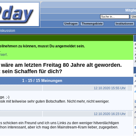
Mitgli
Umfragen
Themengebiete
Institutionen
iskussion
eilnehmen zu können, musst Du angemeldet sein.
.
hier!
.
wäre am letzten Freitag 80 Jahre alt geworden.
 sein Schaffen für dich?
1 - 15 / 15 Meinungen
12.10.2020 15:55 Uhr
e. ;-)
sik mit teilweise sehr guten Botschaften. Nicht mehr, nicht weniger.
K
12.10.2020 16:23 Uhr
s schicken ein Freund und ich uns Links zu den weniger hitverdächtigen
chon interessant, aber ich mag den Mainstream-Kram lieber, zugegeben.