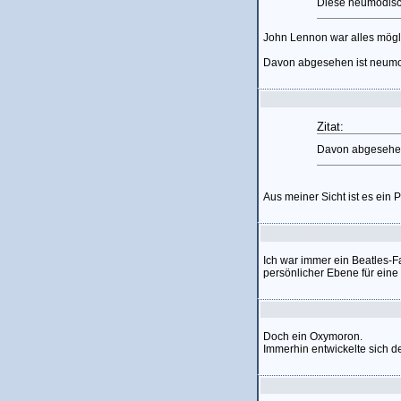
Diese neumodische
John Lennon war alles mögl
Davon abgesehen ist neumo
Zitat:
Davon abgesehen
Aus meiner Sicht ist es ein
Ich war immer ein Beatles-Fa
persönlicher Ebene für eine 
Doch ein Oxymoron.
Immerhin entwickelte sich d