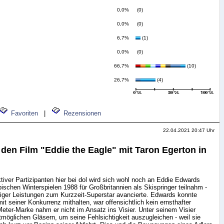
0,0%
(0)
0,0%
(0)
6,7%
(1)
0,0%
(0)
66,7%
(10)
26,7%
(4)
Favoriten
|
Rezensionen
22.04.2021 20:47 Uhr
den Film "Eddie the Eagle" mit Taron Egerton in
tiver Partizipanten hier bei dol wird sich wohl noch an Eddie Edwards
pischen Winterspielen 1988 für Großbritannien als Skispringer teilnahm -
higer Leistungen zum Kurzzeit-Superstar avancierte. Edwards konnte
mit seiner Konkurrenz mithalten, war offensichtlich kein ernsthafter
-Meter-Marke nahm er nicht im Ansatz ins Visier. Unter seinem Visier
stmöglichen Gläsern, um seine Fehlsichtigkeit auszugleichen - weil sie