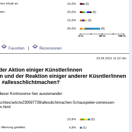
en Inhalt an.
10,0%
(2)
men.
25,0%
(5)
15,0%
(3)
45,0%
(9)
Favoriten
|
Rezensionen
23.04.2021 11:22 Uhr
er Aktion einiger Künstler/innen
n und der Reaktion einiger anderer Küsntler/innen
 #allesschlichtmachen?
dieser Kontroverse hier auseienander:
schtes/article230597739/allesdichtmachen-Schauspieler-zerreissen-
en.html
23,8%
(5)
e Meinung gebildet.
4,8%
(1)