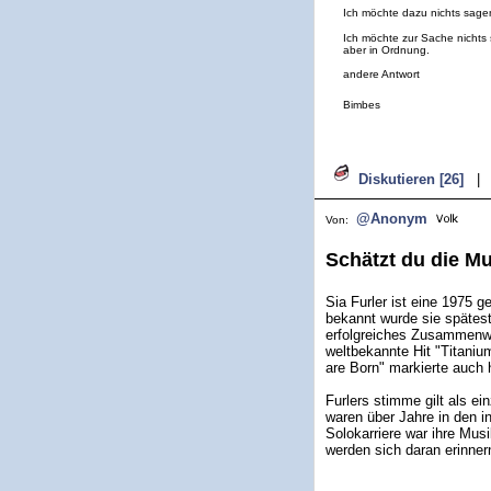
Ich möchte dazu nichts sage
Ich möchte zur Sache nichts
aber in Ordnung.
andere Antwort
Bimbes
Diskutieren [26]
|
@Anonym
Von:
Schätzt du die Mu
Sia Furler ist eine 1975 g
bekannt wurde sie spätest
erfolgreiches Zusammenw
weltbekannte Hit "Titaniu
are Born" markierte auch 
Furlers stimme gilt als ei
waren über Jahre in den in
Solokarriere war ihre Mus
werden sich daran erinner