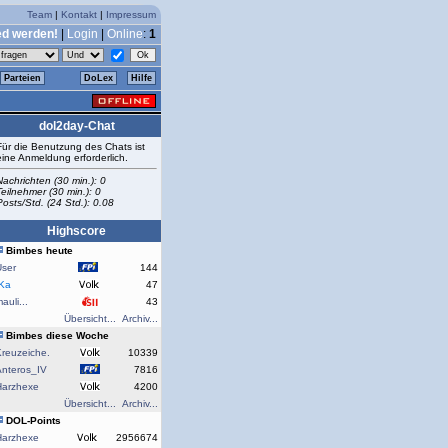
Team
|
Kontakt
|
Impressum
ed werden!
|
Login
|
Online
:
1
Parteien
DoLex
Hilfe
dol2day-Chat
Für die Benutzung des Chats ist
eine Anmeldung erforderlich.
Nachrichten (30 min.): 0
Teilnehmer (30 min.): 0
Posts/Std. (24 Std.): 0.08
Highscore
Bimbes heute
User
144
rKa
47
auli...
43
Übersicht...
Archiv...
Bimbes diese Woche
reuzeiche.
10339
Anteros_IV
7816
Harzhexe
4200
Übersicht...
Archiv...
DOL-Points
Harzhexe
2956674