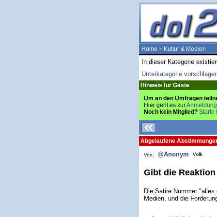
Home
>
Kultur & Medien
In dieser Kategorie existie
Unterkategorie vorschlage
Hinweis für Gäste
Um an den Umfragen teiln
Hier geht es zur
Anmeldung
Noch kein Mitglied?
Starte 
Abgelaufene Abstimmunge
@Anonym
Von:
Gibt die Reaktio
Die Satire Nummer "alles d
Medien, und die Forderung 