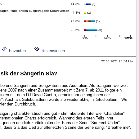
n.
14,3%
(3)
 sagen, finde ehrlich ausgetragene Kontroversen
4,8%
(1)
23,8%
(5)
28,6%
(6)
Favoriten
|
Rezensionen
22.04.2021 20:54 Uhr
sik der Sängerin Sia?
eborene Sängerin und Songwriterin aus Australien. Als Sängerin weltweit
ens 2007 nach einer Zusammenarbeit mit Zero 7, ab 2011 folgte ein
irken mit dem DJ David Guetta, gemeinsam gelang ihnen der
m". Auch als Solokünstlerin wurde sie wieder aktiv, ihr Studioalbum "We
hier den Durchbruch.
nzigartig charakteristisch und gut - stimmbetonte Titel wie "Chandelier"
ternationalen Charts erfolgreich. Während des ersten Teils ihrer
ik jedoch deutlich zurückhaltender. Fans der Serie "Six Feet Under"
n, dass Sia das Lied zur allerletzten Szene der Serie sang: "Breathe me".