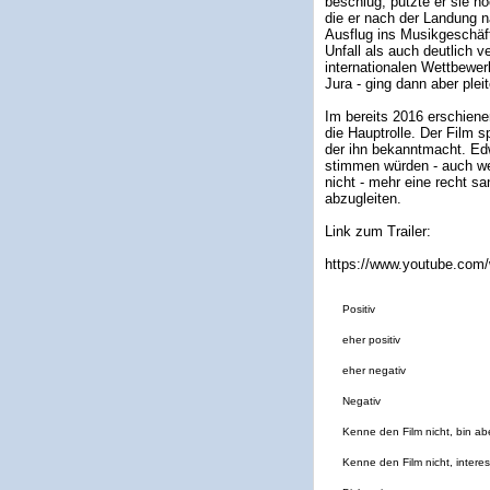
beschlug, putzte er sie n
die er nach der Landung n
Ausflug ins Musikgeschäft
Unfall als auch deutlich 
internationalen Wettbewer
Jura - ging dann aber plei
Im bereits 2016 erschiene
die Hauptrolle. Der Film 
der ihn bekanntmacht. Edw
stimmen würden - auch wen
nicht - mehr eine recht sa
abzugleiten.
Link zum Trailer:
https://www.youtube.co
Positiv
eher positiv
eher negativ
Negativ
Kenne den Film nicht, bin abe
Kenne den Film nicht, interes