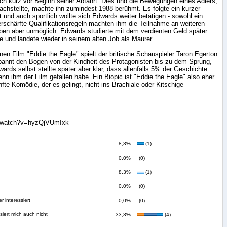
och kurz vor Beginn seiner Abfahrt. Dies und die Bewegungen eines Adlers,
achstellte, machte ihn zumindest 1988 berühmt. Es folgte ein kurzer
 und auch sportlich wollte sich Edwards weiter betätigen - sowohl ein
verschärfte Qualifikationsregeln machten ihm die Teilnahme an weiteren
ben aber unmöglich. Edwards studierte mit dem verdienten Geld später
te und landete wieder in seinem alten Job als Maurer.
nen Film "Eddie the Eagle" spielt der britische Schauspieler Taron Egerton
spannt den Bogen von der Kindheit des Protagonisten bis zu dem Sprung,
ards selbst stellte später aber klar, dass allenfalls 5% der Geschichte
n ihm der Film gefallen habe. Ein Biopic ist "Eddie the Eagle" also eher
nfte Komödie, der es gelingt, nicht ins Brachiale oder Kitschige
m/watch?v=hyzQjVUmIxk
8,3%
(1)
0,0%
(0)
8,3%
(1)
0,0%
(0)
r interessiert
0,0%
(0)
siert mich auch nicht
33,3%
(4)