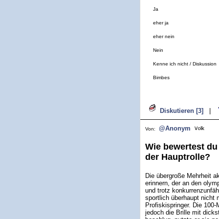
Ja
eher ja
eher nein
Nein
Kenne ich nicht / Diskussion
Bimbes
Diskutieren [3]
|
@Anonym
Von:
Wie bewertest du 
der Hauptrolle?
Die übergroße Mehrheit ak
erinnern, der an den olym
und trotz konkurrenzunfä
sportlich überhaupt nicht 
Profiskispringer. Die 100
jedoch die Brille mit dick