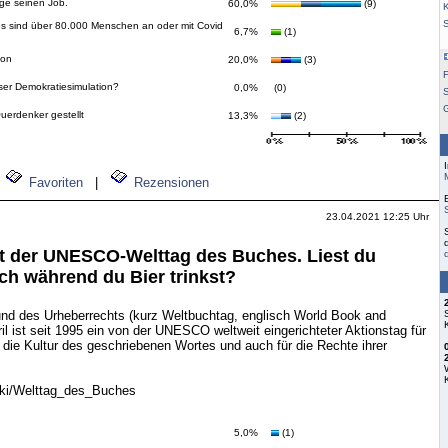
ange seinen Job.
60,0%
(9)
K
, es sind über 80.000 Menschen an oder mit Covid
6,7%
(1)
ion
20,0%
(3)
F
ser Demokratiesimulation?
0,0%
(0)
S
uerdenker gestellt
13,3%
(2)
Favoriten
|
Rezensionen
23.04.2021 12:25 Uhr
ist der UNESCO-Welttag des Buches. Liest du
h während du Bier trinkst?
nd des Urheberrechts (kurz Weltbuchtag, englisch World Book and
il ist seit 1995 ein von der UNESCO weltweit eingerichteter Aktionstag für
r die Kultur des geschriebenen Wortes und auch für die Rechte ihrer
wiki/Welttag_des_Buches
5,0%
(1)