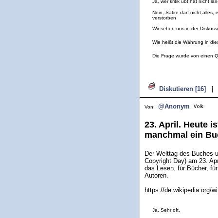
Ja, wer kritik übt hat nicht l
Nein, Satire darf nicht alles
verstorben
Wir sehen uns in der Diskuss
Wie heißt die Währung in die
Die Frage wurde von einen Q
Diskutieren [16]
|
@Anonym
Von:
23. April. Heute 
manchmal ein Buc
Der Welttag des Buches u
Copyright Day) am 23. Apr
das Lesen, für Bücher, fü
Autoren.
https://de.wikipedia.org/
Ja. Sehr oft.