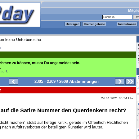
Mitgli
Umfragen
Themengebiete
Institutionen
ren keine Unterbereiche.
n
ehmen zu können, musst Du angemeldet sein.
.
hier!
.
2305 - 2309 / 2609 Abstimmungen
n
m
24.04.2021 00:34 Uhr
n auf die Satire Nummer den Querdenkern recht?
K
icht machen" stößt auf heftige Kritik, gerade im Öffentlich Rechtlichen
nach auftritsverboten der beteiligten Künstler wird lauter.