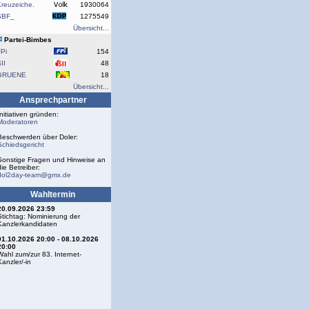
reuzeiche.
1930064
SBF_
1275549
Übersicht...
Partei-Bimbes
Pi
154
II
48
GRUENE
18
Übersicht...
Ansprechpartner
Initiativen gründen:
Moderatoren
Beschwerden über Doler:
Schiedsgericht
Sonstige Fragen und Hinweise an
die Betreiber:
dol2day-team@gmx.de
Wahltermin
20.09.2026 23:59
Stichtag: Nominierung der
Kanzlerkandidaten
01.10.2026 20:00 - 08.10.2026
20:00
Wahl zum/zur 83. Internet-
Kanzler/-in