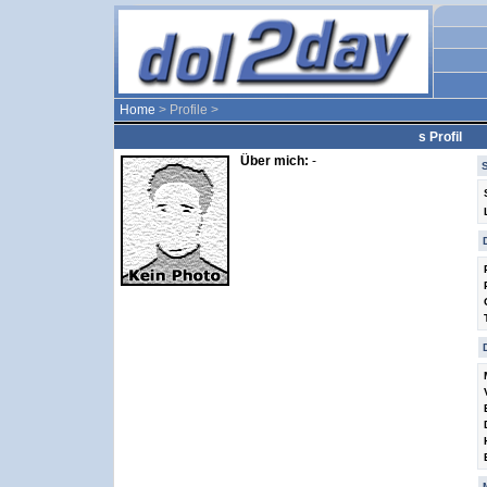
Home
> Profile >
s Profil
Über mich:
-