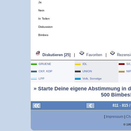
Ja
Nein
In Teilen
Diskussion
Bimbes
Diskutieren [25]
|
Favoriten
|
Rezensi
GRUENE
IDL
SII
CKP, KDP
UNION
NI
LPP
Volk, Sonstige
» Starte Deine eigene Abstimmung in d
500 Bimbes!
811 - 815
[
Impressum
|
Ch
© 199