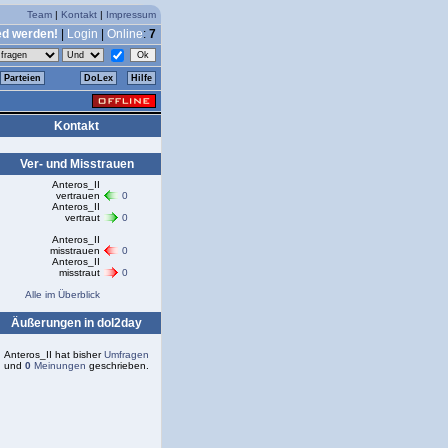
Team
|
Kontakt
|
Impressum
ed werden!
|
Login
|
Online
:
7
Parteien
DoLex
Hilfe
Kontakt
Ver- und Misstrauen
Anteros_II
vertrauen
0
Anteros_II
vertraut
0
Anteros_II
misstrauen
0
Anteros_II
misstraut
0
Alle im Überblick
Äußerungen in dol2day
Anteros_II hat bisher
Umfragen
und
0
Meinungen
geschrieben.