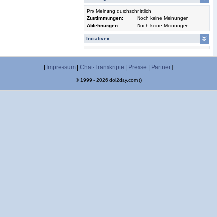
Pro Meinung durchschnittlich
Zustimmungen:
Noch keine Meinungen
Ablehnungen:
Noch keine Meinungen
Initiativen
[
Impressum
|
Chat-Transkripte
|
Presse
|
Partner
]
© 1999 - 2026 dol2day.com ()