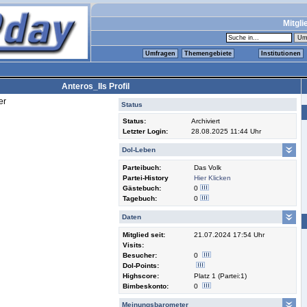
Mitgli
Umfragen
Themengebiete
Institutionen
Anteros_IIs Profil
er
Status
Status:
Archiviert
Letzter Login:
28.08.2025 11:44 Uhr
Dol-Leben
Parteibuch:
Das Volk
Partei-History
Hier Klicken
Gästebuch:
0
Tagebuch:
0
Daten
Mitglied seit:
21.07.2024 17:54 Uhr
Visits:
Besucher:
0
Dol-Points:
Highscore:
Platz 1 (Partei:1)
Bimbeskonto:
0
Meinungsbarometer