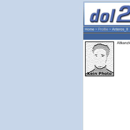
Home
> Profile >
Anteros_II
Altkanzl