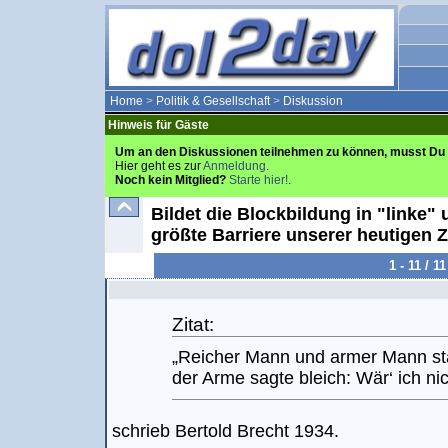
Home
>
Politik & Gesellschaft
>
Diskussion
Hinweis für Gäste
Um an den Diskussionen teilnehmen zu können, musst Du 
Hier geht es zur
Anmeldung
.
Noch kein Mitglied?
Starte hier!
.
Bildet die Blockbildung in "linke"
größte Barriere unserer heutigen Z
1 - 11 / 
Zitat:
„Reicher Mann und armer Mann st
der Arme sagte bleich: Wär‘ ich nic
schrieb Bertold Brecht 1934.