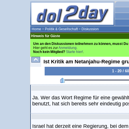
Home
>
Politik & Gesellschaft
>
Diskussion
Hinweis für Gäste
Um an den Diskussionen teilnehmen zu können, musst Du 
Hier geht es zur
Anmeldung
.
Noch kein Mitglied?
Starte hier!
.
Ist Kritik am Netanjahu-Regime gr
1 - 20 / 
Ja. Wer das Wort Regime für eine gewählt
benutzt, hat sich bereits sehr eindeutig pos
Israel hat derzeit eine Regierung, bei de