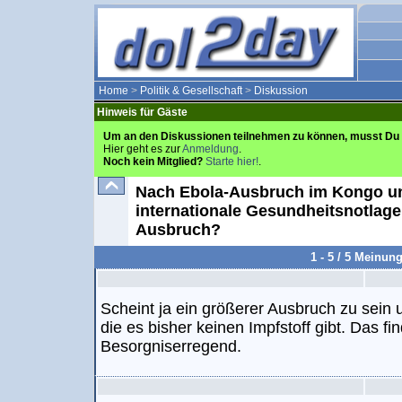
Home
>
Politik & Gesellschaft
>
Diskussion
Hinweis für Gäste
Um an den Diskussionen teilnehmen zu können, musst Du 
Hier geht es zur
Anmeldung
.
Noch kein Mitglied?
Starte hier!
.
Nach Ebola-Ausbruch im Kongo un
internationale Gesundheitsnotlage 
Ausbruch?
1 - 5 / 5 Meinun
Scheint ja ein größerer Ausbruch zu sein
die es bisher keinen Impfstoff gibt. Das f
Besorgniserregend.