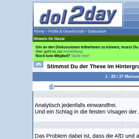
Home
>
Politik & Gesellschaft
>
Diskussion
Hinweis für Gäste
Um an den Diskussionen teilnehmen zu können, musst Du 
Hier geht es zur
Anmeldung
.
Noch kein Mitglied?
Starte hier!
.
Stimmst Du der These im Hintergr
1 - 20 / 27 Meinu
Analytisch jedenfalls einwandfrei.
Und ein Schlag in die feisten Visagen der
Das Problem dabei ist, dass die AfD und 