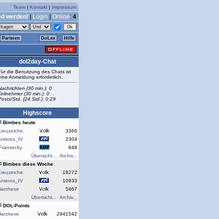
Team
|
Kontakt
|
Impressum
ed werden!
|
Login
|
Online
:
4
Parteien
DoLex
Hilfe
dol2day-Chat
Für die Benutzung des Chats ist
eine Anmeldung erforderlich.
Nachrichten (30 min.): 0
Teilnehmer (30 min.): 0
Posts/Std. (24 Std.): 0.29
Highscore
Bimbes heute
reuzeiche.
3366
Anteros_IV
2304
Fransecky.
848
Übersicht...
Archiv...
Bimbes diese Woche
reuzeiche.
18272
Anteros_IV
10933
Harzhexe
5467
Übersicht...
Archiv...
DOL-Points
Harzhexe
2941542