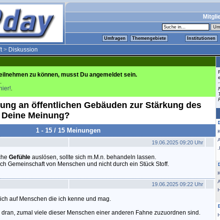
Mitgli
Umfragen
Themengebiete
Institutionen
t
>
Diskussion
eilnehmen zu können, musst Du angemeldet sein.
.
hier!
.
ung an öffentlichen Gebäuden zur Stärkung des
- Deine Meinung?
1 - 15 / 15 Meinungen
K
19.06.2025 09:20 Uhr
.
che
Gefühle
auslösen, sollte sich m.M.n. behandeln lassen.
urch Gemeinschaft von Menschen und nicht durch ein Stück Stoff.
K
19.06.2025 09:22 Uhr
sich auf Menschen die ich kenne und mag.
s dran, zumal viele dieser Menschen einer anderen Fahne zuzuordnen sind.