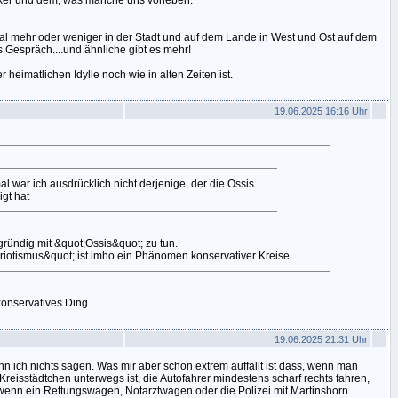
iker und dem, was manche uns vorleben.
al mehr oder weniger in der Stadt und auf dem Lande in West und Ost auf dem
Gespräch....und ähnliche gibt es mehr!
 heimatlichen Idylle noch wie in alten Zeiten ist.
19.06.2025 16:16 Uhr
l war ich ausdrücklich nicht derjenige, der die Ossis
igt hat
gründig mit &quot;Ossis&quot; zu tun.
iotismus&quot; ist imho ein Phänomen konservativer Kreise.
onservatives Ding.
19.06.2025 21:31 Uhr
n ich nichts sagen. Was mir aber schon extrem auffällt ist dass, wenn man
reisstädtchen unterwegs ist, die Autofahrer mindestens scharf rechts fahren,
wenn ein Rettungswagen, Notarztwagen oder die Polizei mit Martinshorn