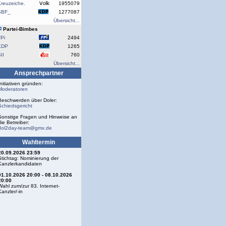
reuzeiche.
1955079
SBF_
1277087
Übersicht...
Partei-Bimbes
Pi
2494
KDP
1265
II
760
Übersicht...
Ansprechpartner
Initiativen gründen:
Moderatoren
Beschwerden über Doler:
Schiedsgericht
Sonstige Fragen und Hinweise an
die Betreiber:
dol2day-team@gmx.de
Wahltermin
20.09.2026 23:59
Stichtag: Nominierung der
Kanzlerkandidaten
01.10.2026 20:00 - 08.10.2026
20:00
Wahl zum/zur 83. Internet-
Kanzler/-in