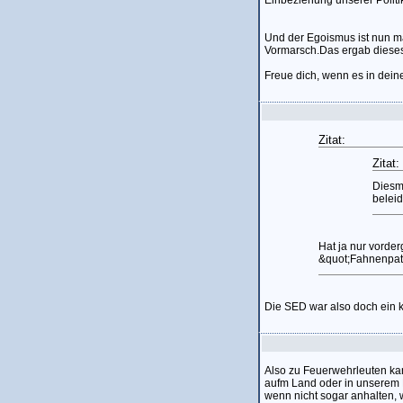
Einbeziehung unserer Polit
Und der Egoismus ist nun m
Vormarsch.Das ergab dieses 
Freue dich, wenn es in deiner
Zitat:
Zitat:
Diesma
beleid
Hat ja nur vorder
&quot;Fahnenpatr
Die SED war also doch ein k
Also zu Feuerwehrleuten kan
aufm Land oder in unserem K
wenn nicht sogar anhalten, 