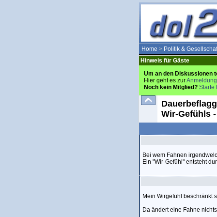
Home
>
Politik & Gesellschaf
Hinweis für Gäste
Um an den Diskussionen t
Hier geht es zur
Anmeldung
Noch kein Mitglied?
Starte 
Dauerbeflagg
Wir-Gefühls 
Bei wem Fahnen irgendwel
Ein "Wir-Gefühl" entsteht d
Mein Wirgefühl beschränkt 
Da ändert eine Fahne nicht