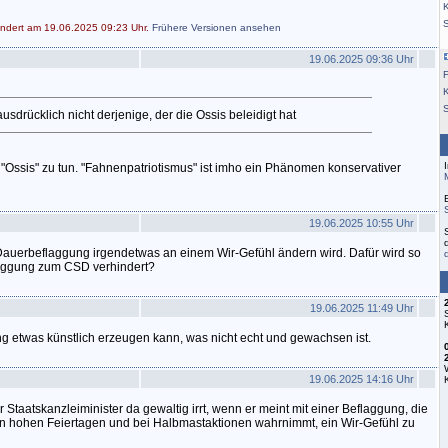
K
ändert am 19.06.2025 09:23 Uhr.
Frühere Versionen ansehen
19.06.2025 09:36 Uhr
F
S
usdrücklich nicht derjenige, der die Ossis beleidigt hat
 "Ossis" zu tun. "Fahnenpatriotismus" ist imho ein Phänomen konservativer
19.06.2025 10:55 Uhr
 Dauerbeflaggung irgendetwas an einem Wir-Gefühl ändern wird. Dafür wird so
aggung zum CSD verhindert?
19.06.2025 11:49 Uhr
g etwas künstlich erzeugen kann, was nicht echt und gewachsen ist.
19.06.2025 14:16 Uhr
r Staatskanzleiminister da gewaltig irrt, wenn er meint mit einer Beflaggung, die
an hohen Feiertagen und bei Halbmastaktionen wahrnimmt, ein Wir-Gefühl zu