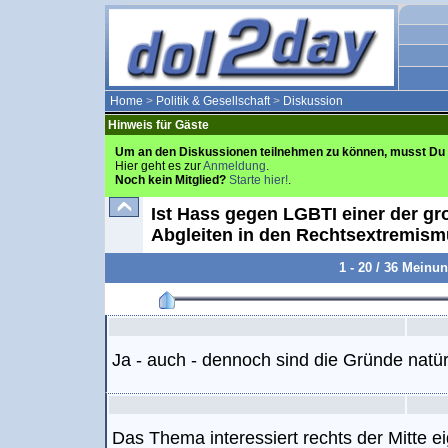
Home
>
Politik & Gesellschaft
>
Diskussion
Hinweis für Gäste
Um an den Diskussionen teilnehmen zu können, musst Du 
Hier geht es zur
Anmeldung
.
Noch kein Mitglied?
Starte hier!
.
Ist Hass gegen LGBTI einer der gr
Abgleiten in den Rechtsextremis
1 - 20 / 36 Meinu
Ja - auch - dennoch sind die Gründe natürli
Das Thema interessiert rechts der Mitte e