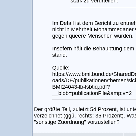
stark zu verurteilen.
Im Detail ist dem Bericht zu entn
nicht in Mehrheit Mohammedaner w
gegen queere Menschen wurden.
Insofern hält die Behauptung dem
stand.
Quelle:
https://www.bmi.bund.de/SharedD
oads/DE/publikationen/themen/sich
BMI24043-lb-lsbtiq.pdf?
__blob=publicationFile&amp;v=2
Der größte Teil, zuletzt 54 Prozent, ist un
verzeichnet (ggü. rechts: 35 Prozent). Wa
"sonstige Zuordnung" vorzustellen?