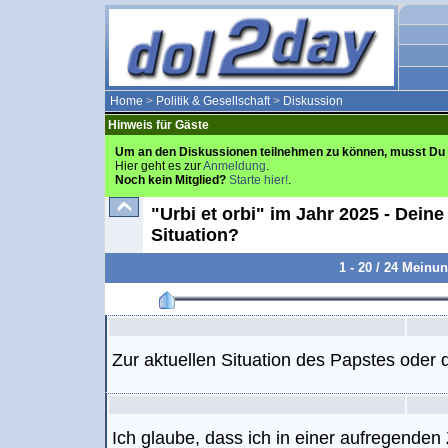
Home
>
Politik & Gesellschaft
>
Diskussion
Hinweis für Gäste
Um an den Diskussionen teilnehmen zu können, musst Du 
Hier geht es zur
Anmeldung
.
Noch kein Mitglied?
Starte hier!
.
"Urbi et orbi" im Jahr 2025 - Dein
Situation?
1 - 20 / 24 Meinu
Zur aktuellen Situation des Papstes oder
Ich glaube, dass ich in einer aufregenden