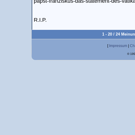
papst-franziskus-das-statement-des-vatika
R.I.P.
1 - 20 / 24 Meinu
[
Impressum
|
Ch
© 199