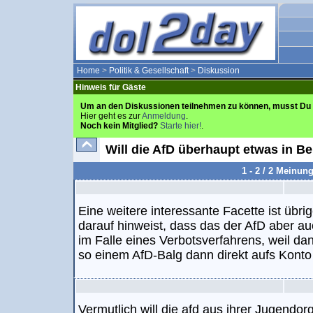
Home
>
Politik & Gesellschaft
>
Diskussion
Hinweis für Gäste
Um an den Diskussionen teilnehmen zu können, musst Du 
Hier geht es zur
Anmeldung
.
Noch kein Mitglied?
Starte hier!
.
Will die AfD überhaupt etwas in B
1 - 2 / 2 Meinun
Eine weitere interessante Facette ist übri
darauf hinweist, dass das der AfD aber au
im Falle eines Verbotsverfahrens, weil dan
so einem AfD-Balg dann direkt aufs Konto 
Vermutlich will die afd aus ihrer Jugendor