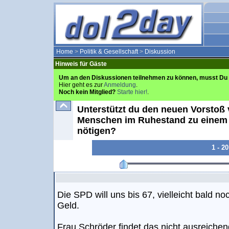
Home
>
Politik & Gesellschaft
>
Diskussion
Hinweis für Gäste
Um an den Diskussionen teilnehmen zu können, musst Du 
Hier geht es zur
Anmeldung
.
Noch kein Mitglied?
Starte hier!
.
Unterstützt du den neuen Vorstoß 
Menschen im Ruhestand zu einem s
nötigen?
1 - 2
Die SPD will uns bis 67, vielleicht bald no
Geld.
Frau Schröder findet das nicht ausreichend