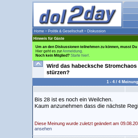
Home
>
Politik & Gesellschaft
>
Diskussion
Hinweis für Gäste
Um an den Diskussionen teilnehmen zu können, musst Du 
Hier geht es zur
Anmeldung
.
Noch kein Mitglied?
Starte hier!
.
Wird das habecksche Stromchaos 
stürzen?
1 - 4 / 4 Meinun
Bis 28 ist es noch ein Weilchen.
Kaum anzunehmen dass die nächste Regie
Diese Meinung wurde zuletzt geändert am 09.08.20
ansehen