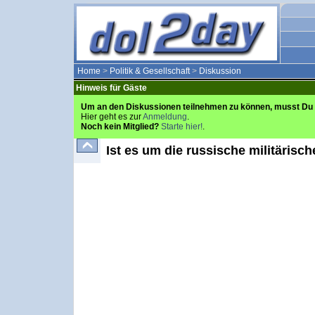
Home
>
Politik & Gesellschaft
>
Diskussion
Hinweis für Gäste
Um an den Diskussionen teilnehmen zu können, musst Du 
Hier geht es zur
Anmeldung
.
Noch kein Mitglied?
Starte hier!
.
Ist es um die russische militärisch