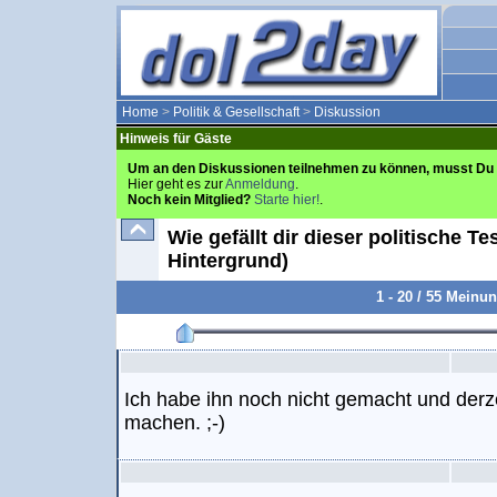
Home
>
Politik & Gesellschaft
>
Diskussion
Hinweis für Gäste
Um an den Diskussionen teilnehmen zu können, musst Du 
Hier geht es zur
Anmeldung
.
Noch kein Mitglied?
Starte hier!
.
Wie gefällt dir dieser politische Te
Hintergrund)
1 - 20 / 55 Meinu
Ich habe ihn noch nicht gemacht und derzei
machen. ;-)