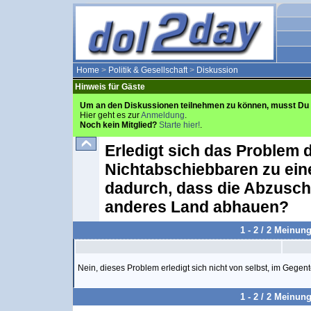
Home
>
Politik & Gesellschaft
>
Diskussion
Hinweis für Gäste
Um an den Diskussionen teilnehmen zu können, musst Du 
Hier geht es zur
Anmeldung
.
Noch kein Mitglied?
Starte hier!
.
Erledigt sich das Problem 
Nichtabschiebbaren zu ein
dadurch, dass die Abzusch
anderes Land abhauen?
1 - 2 / 2 Meinun
Nein, dieses Problem erledigt sich nicht von selbst, im Gegent
1 - 2 / 2 Meinun