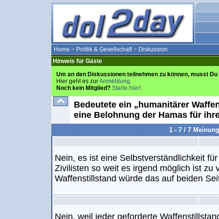
Home
>
Politik & Gesellschaft
>
Diskussion
Hinweis für Gäste
Um an den Diskussionen teilnehmen zu können, musst Du 
Hier geht es zur
Anmeldung
.
Noch kein Mitglied?
Starte hier!
.
Bedeutete ein „humanitärer Waffen
eine Belohnung der Hamas für ihren
1 - 7 / 7 Meinun
Nein, es ist eine Selbstverständlichkeit
Zivilisten so weit es irgend möglich ist zu
Waffenstillstand würde das auf beiden Sei
Nein, weil jeder geforderte Waffenstillst