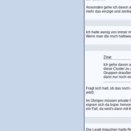
Ansonsten gehe ich davon au
mehr das einzige und zentra
Ich halte wenig von immer 
Wenn man die noch halbwegs
Zitat:
Ich gehe davon a
diese Cluster zu 
Gruppen draußen 
dann nur noch ein
Fragt sich halt, ob das noch
jetzt).
Im Übrigen müssen private P
eignen sich da bspw. hervorr
ein Fall, da wird's dann mit 
Die Leute brauchen harte R