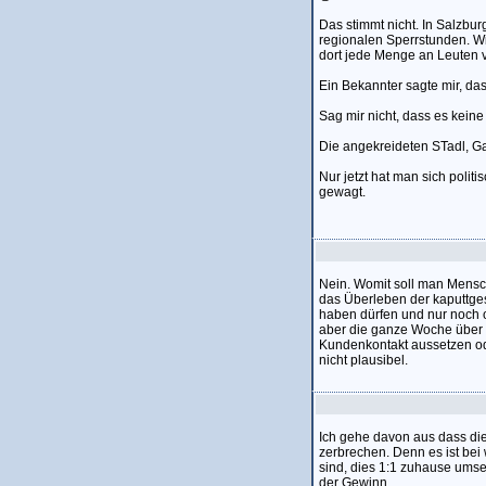
Das stimmt nicht. In Salzbu
regionalen Sperrstunden. Wi
dort jede Menge an Leuten v
Ein Bekannter sagte mir, das
Sag mir nicht, dass es keine
Die angekreideten STadl, Ga
Nur jetzt hat man sich poli
gewagt.
Nein. Womit soll man Mensc
das Überleben der kaputtgesp
haben dürfen und nur noch
aber die ganze Woche über si
Kundenkontakt aussetzen ode
nicht plausibel.
Ich gehe davon aus dass di
zerbrechen. Denn es ist bei
sind, dies 1:1 zuhause umset
der Gewinn.