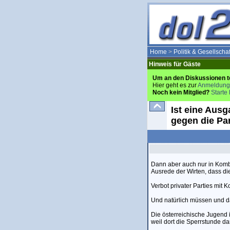
Home
>
Politik & Gesellschaf
Hinweis für Gäste
Um an den Diskussionen t
Hier geht es zur
Anmeldung
Noch kein Mitglied?
Starte 
Ist eine Aus
gegen die Pa
Dann aber auch nur in Komb
Ausrede der Wirten, dass di
Verbot privater Parties mit 
Und natürlich müssen und da
Die österreichische Jugend 
weil dort die Sperrstunde d