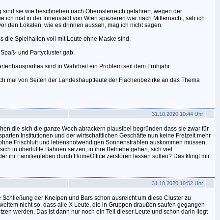
rg sind sie wie beschrieben nach Oberösterreich gefahren, wegen der
e ich mal in der Innenstadt von Wien spazieren war nach Mitternacht, sah ich
or den Lokalen, wie es drinnen aussah, mag ich nicht sagen.
s die Spielhallen voll mit Leute ohne Maske sind.
 Spaß- und Partycluster gab.
rtenhausparties sind in Wahrheit ein Problem seit dem Frühjahr.
tisch mal von Seiten der Landeshauptleute der Flächenbezirke an das Thema
31.10.2020 10:44 Uhr
hen die sich die ganze Woch abrackern plausibel begründen dass sie zwar für
arten Institutionen und der wirtschaftlichen Geschäfte nun keine Freizeit mehr
 ohne Frischluft und lebensnotwendigen Sonnenstrahlen auskommen müssen,
ch in überfüllte Bahnen setzen, in ihre Betriebe gehen, sich viel
r ihr Familienleben durch HomeOffice zerstören lassen sollen? Das klingt mir
31.10.2020 10:52 Uhr
e Schließung der Kneipen und Bars schon ausreicht um diese Cluster zu
 weitem nicht so, dass alle X Leute, die in Gruppen draußen saufen gegangen
zen werden. Das ist dann nur noch ein Teil dieser Leute und schon darin liegt