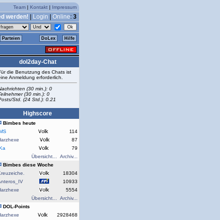
Team
|
Kontakt
|
Impressum
ed werden!
|
Login
|
Online
:
3
Parteien
DoLex
Hilfe
dol2day-Chat
Für die Benutzung des Chats ist
eine Anmeldung erforderlich.
Nachrichten (30 min.): 0
Teilnehmer (30 min.): 0
Posts/Std. (24 Std.): 0.21
Highscore
Bimbes heute
rMS
114
Harzhexe
87
rKa
79
Übersicht...
Archiv...
Bimbes diese Woche
reuzeiche.
18304
Anteros_IV
10933
Harzhexe
5554
Übersicht...
Archiv...
DOL-Points
Harzhexe
2928468