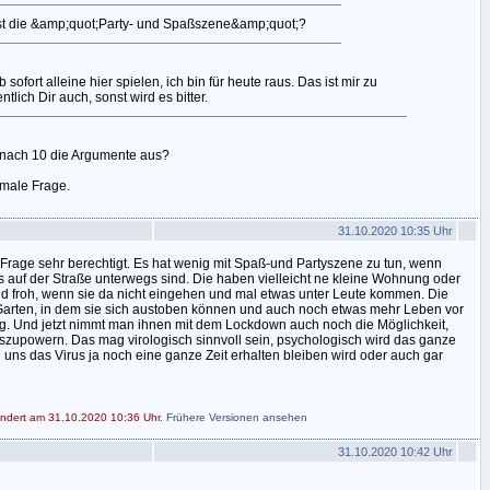
st die &amp;quot;Party- und Spaßszene&amp;quot;?
sofort alleine hier spielen, ich bin für heute raus. Das ist mir zu
tlich Dir auch, sonst wird es bitter.
 nach 10 die Argumente aus?
male Frage.
31.10.2020 10:35 Uhr
s Frage sehr berechtigt. Es hat wenig mit Spaß-und Partyszene zu tun, wenn
 auf der Straße unterwegs sind. Die haben vielleicht ne kleine Wohnung oder
d froh, wenn sie da nicht eingehen und mal etwas unter Leute kommen. Die
Garten, in dem sie sich austoben können und auch noch etwas mehr Leben vor
g. Und jetzt nimmt man ihnen mit dem Lockdown auch noch die Möglichkeit,
auszupowern. Das mag virologisch sinnvoll sein, psychologisch wird das ganze
 uns das Virus ja noch eine ganze Zeit erhalten bleiben wird oder auch gar
ändert am 31.10.2020 10:36 Uhr.
Frühere Versionen ansehen
31.10.2020 10:42 Uhr