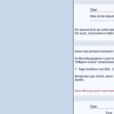
Zitat:
Was ist die &quo
Du kannst Dich ab sofort alle
Dir auch, sonst wird es bitter
Kann mal jemand erst beim R
Im Berchtesgadener Land hat
"triftigem Grund" veranlasse
7- Tage-Inzidenz von BGL: 
Bringt also gar nichts, wen
dürfen.
Diese Meinung wurde zuletzt ge
Zitat:
Zitat: