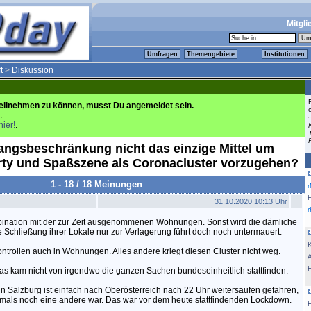
Mitgli
Umfragen
Themengebiete
Institutionen
t
>
Diskussion
eilnehmen zu können, musst Du angemeldet sein.
.
hier!
.
gangsbeschränkung nicht das einzige Mittel um
rty und Spaßszene als Coronacluster vorzugehen?
1 - 18 / 18 Meinungen
31.10.2020 10:13 Uhr
ination mit der zur Zeit ausgenommenen Wohnungen. Sonst wird die dämliche
e Schließung ihrer Lokale nur zur Verlagerung führt doch noch untermauert.
K
Kontrollen auch in Wohnungen. Alles andere kriegt diesen Cluster nicht weg.
s kam nicht von irgendwo die ganzen Sachen bundeseinheitlich stattfinden.
in Salzburg ist einfach nach Oberösterreich nach 22 Uhr weitersaufen gefahren,
amals noch eine andere war. Das war vor dem heute stattfindenden Lockdown.