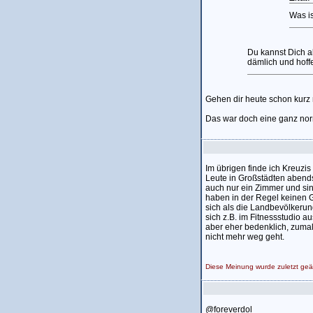
Was i
Du kannst Dich ab 
dämlich und hoffen
Gehen dir heute schon kurz
Das war doch eine ganz nor
Im übrigen finde ich Kreuzi
Leute in Großstädten abends
auch nur ein Zimmer und sin
haben in der Regel keinen 
sich als die Landbevölkerun
sich z.B. im Fitnessstudio 
aber eher bedenklich, zumal
nicht mehr weg geht.
Diese Meinung wurde zuletzt ge
@foreverdol