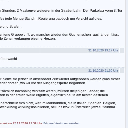
en Stunden. 2 Maskenverweigerer in der Straßenbahn. Der Parkplatz vorm 3. Tor
ofes jede Menge Standln. Regierung bat doch um Verzicht auf dies.
e und Strafen.
r jene Gruppe trifft, wo mancher wieder den Gutmenschen raushängen lässt
arte Zeiten verlangen eiserne Herzen.
31.10.2020 19:17 Uhr
g überwacht.
31.10.2020 21:30 Uhr
r. Sollte sie jedoch in absehbarer Zeit wieder aufgehoben werden (was sicher
der dort an, wo wir vor der Ausgangssperre begannen.
ächlich nachhaltig wirksam wären, müßten diejenigen Länder, die
in der ersten Welle ergriffen, eigentlich heute am besten dastehen.
Mir erschließt sich nicht, warum Maßnahmen, die in Italien, Spanien, Belgien,
fenkundig wirkungslos blieben, bei uns bzw. in Österreich jetzt auf einmal
ändert am 12.12.2020 21:39 Uhr.
Frühere Versionen ansehen