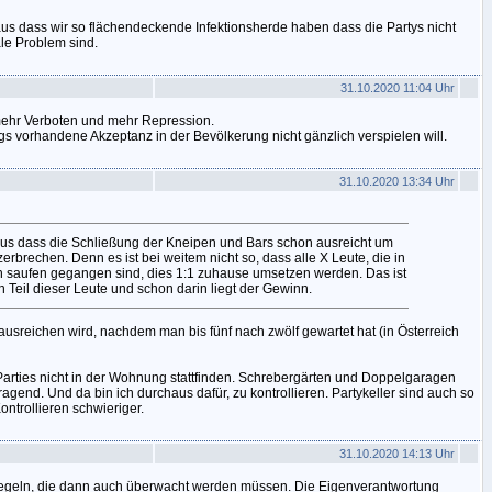
s dass wir so flächendeckende Infektionsherde haben dass die Partys nicht
le Problem sind.
31.10.2020 11:04 Uhr
mehr Verboten und mehr Repression.
 vorhandene Akzeptanz in der Bevölkerung nicht gänzlich verspielen will.
31.10.2020 13:34 Uhr
us dass die Schließung der Kneipen und Bars schon ausreicht um
zerbrechen. Denn es ist bei weitem nicht so, dass alle X Leute, die in
saufen gegangen sind, dies 1:1 zuhause umsetzen werden. Das ist
 Teil dieser Leute und schon darin liegt der Gewinn.
 ausreichen wird, nachdem man bis fünf nach zwölf gewartet hat (in Österreich
arties nicht in der Wohnung stattfinden. Schrebergärten und Doppelgaragen
agend. Und da bin ich durchaus dafür, zu kontrollieren. Partykeller sind auch so
Kontrollieren schwieriger.
31.10.2020 14:13 Uhr
egeln, die dann auch überwacht werden müssen. Die Eigenverantwortung