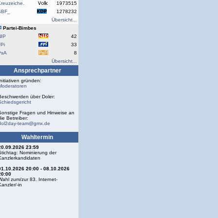
reuzeiche.
1973515
SBF_
1278232
Übersicht...
Partei-Bimbes
NIP
42
Pi
33
PsA
8
Übersicht...
Ansprechpartner
Initiativen gründen:
Moderatoren
Beschwerden über Doler:
Schiedsgericht
Sonstige Fragen und Hinweise an
die Betreiber:
dol2day-team@gmx.de
Wahltermin
20.09.2026 23:59
Stichtag: Nominierung der
Kanzlerkandidaten
01.10.2026 20:00 - 08.10.2026
20:00
Wahl zum/zur 83. Internet-
Kanzler/-in