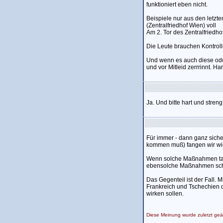
funktioniert eben nicht.
Beispiele nur aus den letzt
(Zentralfriedhof Wien) voll
Am 2. Tor des Zentralfriedh
Die Leute brauchen Kontroll
Und wenn es auch diese ode
und vor Mitleid zerrrinnt. H
Ja. Und bitte hart und stren
Für immer - dann ganz siche
kommen muß) fangen wir wie
Wenn solche Maßnahmen tats
ebensolche Maßnahmen schon 
Das Gegenteil ist der Fall. 
Frankreich und Tschechien of
wirken sollen.
Diese Meinung wurde zuletzt ge