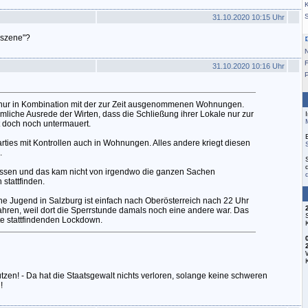
K
31.10.2020 10:15 Uhr
ßszene"?
F
31.10.2020 10:16 Uhr
nur in Kombination mit der zur Zeit ausgenommenen Wohnungen.
mliche Ausrede der Wirten, dass die Schließung ihrer Lokale nur zur
t doch noch untermauert.
arties mit Kontrollen auch in Wohnungen. Alles andere kriegt diesen
.
üssen und das kam nicht von irgendwo die ganzen Sachen
 stattfinden.
che Jugend in Salzburg ist einfach nach Oberösterreich nach 22 Uhr
ahren, weil dort die Sperrstunde damals noch eine andere war. Das
e stattfindenden Lockdown.
tzen! - Da hat die Staatsgewalt nichts verloren, solange keine schweren
!