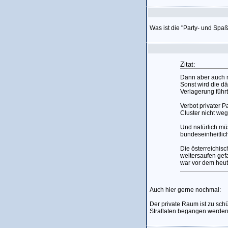
Was ist die "Party- und Spa
Zitat:
Dann aber auch 
Sonst wird die dä
Verlagerung führ
Verbot privater P
Cluster nicht weg
Und natürlich m
bundeseinheitlich
Die österreichis
weitersaufen gef
war vor dem heut
Auch hier gerne nochmal:
Der private Raum ist zu schü
Straftaten begangen werden