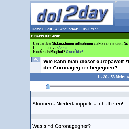
Home
>
Politik & Gesellschaft
>
Diskussion
Hinweis für Gäste
Um an den Diskussionen teilnehmen zu können, musst Du 
Hier geht es zur
Anmeldung
.
Noch kein Mitglied?
Starte hier!
.
Wie kann man dieser europaweit 
der Coronagegner begegnen?
1 - 20 / 53 Meinu
Stürmen - Niederknüppeln - Inhaftieren!
Was sind Coronagegner?