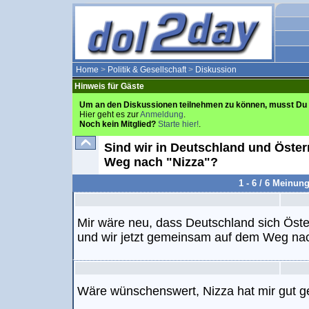
Home
>
Politik & Gesellschaft
>
Diskussion
Hinweis für Gäste
Um an den Diskussionen teilnehmen zu können, musst Du 
Hier geht es zur
Anmeldung
.
Noch kein Mitglied?
Starte hier!
.
Sind wir in Deutschland und Öste
Weg nach "Nizza"?
1 - 6 / 6 Meinun
Mir wäre neu, dass Deutschland sich Öste
und wir jetzt gemeinsam auf dem Weg na
Wäre wünschenswert, Nizza hat mir gut ge